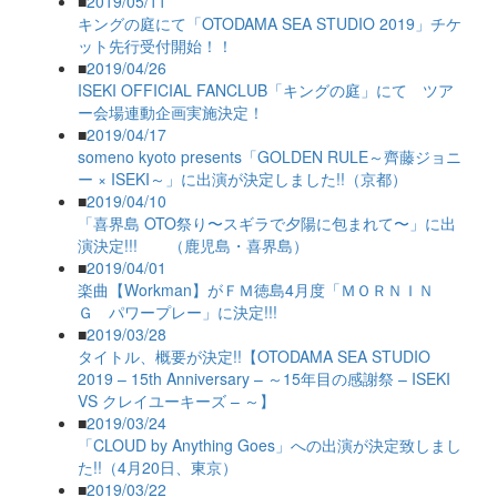
■
2019/05/11
キングの庭にて「OTODAMA SEA STUDIO 2019」チケ
ット先行受付開始！！
■
2019/04/26
ISEKI OFFICIAL FANCLUB「キングの庭」にて ツア
ー会場連動企画実施決定！
■
2019/04/17
someno kyoto presents「GOLDEN RULE～齊藤ジョニ
ー × ISEKI～」に出演が決定しました!!（京都）
■
2019/04/10
「喜界島 OTO祭り〜スギラで夕陽に包まれて〜」に出
演決定!!! （鹿児島・喜界島）
■
2019/04/01
楽曲【Workman】がＦＭ徳島4月度「ＭＯＲＮＩＮ
Ｇ パワープレー」に決定!!!
■
2019/03/28
タイトル、概要が決定!!【OTODAMA SEA STUDIO
2019 – 15th Anniversary – ～15年目の感謝祭 – ISEKI
VS クレイユーキーズ – ～】
■
2019/03/24
「CLOUD by Anything Goes」への出演が決定致しまし
た!!（4月20日、東京）
■
2019/03/22