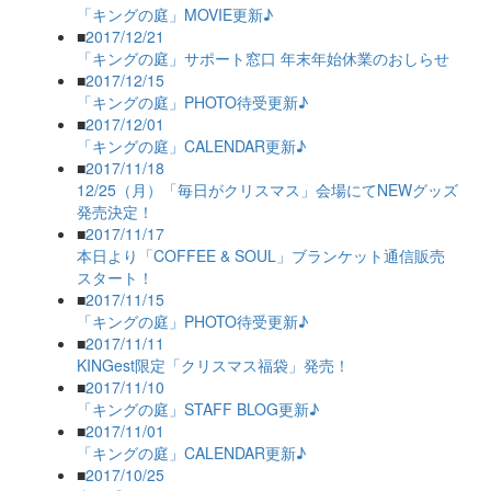
「キングの庭」MOVIE更新♪
■
2017/12/21
「キングの庭」サポート窓口 年末年始休業のおしらせ
■
2017/12/15
「キングの庭」PHOTO待受更新♪
■
2017/12/01
「キングの庭」CALENDAR更新♪
■
2017/11/18
12/25（月）「毎日がクリスマス」会場にてNEWグッズ
発売決定！
■
2017/11/17
本日より「COFFEE & SOUL」ブランケット通信販売
スタート！
■
2017/11/15
「キングの庭」PHOTO待受更新♪
■
2017/11/11
KINGest限定「クリスマス福袋」発売！
■
2017/11/10
「キングの庭」STAFF BLOG更新♪
■
2017/11/01
「キングの庭」CALENDAR更新♪
■
2017/10/25