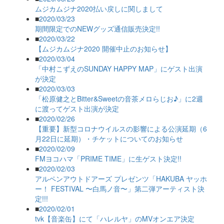
ムジカムジナ2020払い戻しに関しまして
■
2020/03/23
期間限定でのNEWグッズ通信販売決定!!
■
2020/03/22
【ムジカムジナ2020 開催中止のお知らせ】
■
2020/03/04
「中村こずえのSUNDAY HAPPY MAP」にゲスト出演
が決定
■
2020/03/03
「松原健之とBitter&Sweetの音茶メロらじお♪」に2週
に渡ってゲスト出演が決定
■
2020/02/26
【重要】新型コロナウイルスの影響による公演延期（6
月22日に延期）・チケットについてのお知らせ
■
2020/02/09
FMヨコハマ「PRIME TIME」に生ゲスト決定!!
■
2020/02/03
アルペンアウトドアーズ プレゼンツ「HAKUBA ヤッホ
ー！ FESTIVAL 〜白馬ノ音〜」第二弾アーティスト決
定!!!
■
2020/02/01
tvk【音楽缶】にて「ハレルヤ」のMVオンエア決定