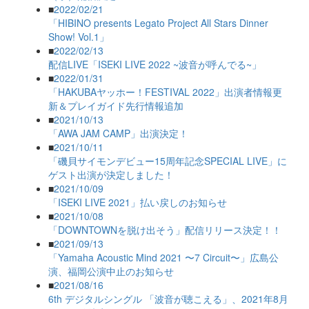
■
2022/02/21
「HIBINO presents Legato Project All Stars Dinner
Show! Vol.1」
■
2022/02/13
配信LIVE「ISEKI LIVE 2022 ~波音が呼んでる~」
■
2022/01/31
「HAKUBAヤッホー！FESTIVAL 2022」出演者情報更
新＆プレイガイド先行情報追加
■
2021/10/13
「AWA JAM CAMP」出演決定！
■
2021/10/11
「磯貝サイモンデビュー15周年記念SPECIAL LIVE」に
ゲスト出演が決定しました！
■
2021/10/09
「ISEKI LIVE 2021」払い戻しのお知らせ
■
2021/10/08
「DOWNTOWNを脱け出そう」配信リリース決定！！
■
2021/09/13
「Yamaha Acoustic Mind 2021 〜7 Circuit〜」広島公
演、福岡公演中止のお知らせ
■
2021/08/16
6th デジタルシングル 「波音が聴こえる」、2021年8月