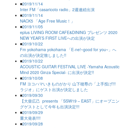
■
2019/11/14
Inter FM「casaricoto radio」2週連続出演
■
2019/11/14
NACK5 「Age Free Music！」
■
2019/11/05
eplus LIVING ROOM CAFE&DINING プレゼンツ 2020
NEW YEAR’S FIRST LIVEへの出演が決定
■
2019/10/22
Fm yokohama yokohama 「E-ne!~good for you~」へ
の出演が決定致しました!!
■
2019/10/22
ACOUSTIC GUITAR FESTIVAL LIVE -Yamaha Acoustic
Mind 2020 Ginza Special- に出演が決定!!
■
2019/10/08
FM ヨコハマいきものがかり 山下穂尊の「上手投げ!!!
ラジオ」にゲスト出演が決定しました
■
2019/09/30
【大柴広己 presents 「SSW19 – EAST」にオープニン
グゲストとして今年も出演決定!!!
■
2019/09/29
重大発表!!!!
■
2019/09/28