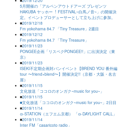
■
2019/12/20
5月開催の「アルペンアウトドアーズ プレゼンツ
HAKUBA ヤッホー︕ FESTIVAL~白馬ノ音~」の開催決
定。イベントプロデューサーとして立ち上げに参加。
■
2019/12/18
Fm yokohama 84.7 「Tiny Treasure」2週目
■
2019/12/12
Fm yokohama 84.7 「Tiny Treasure」
■
2019/11/23
PONGEE企画「リスペクPONGEE!!」に出演決定（東
京）
■
2019/11/23
ISEKI不定期企画対バンイベント【BREND YOU 番外編
tour 〜friend×blend〜】開催決定!!（京都・大阪・名古
屋）
■
2019/11/15
文化放送「ココロのオンガク~music for you~」
■
2019/11/15
■文化放送「ココロのオンガク~music for you~」2日目
■
2019/11/14
α-STATION（エフエム京都） 「α-DAYLIGHT CALL」
■
2019/11/14
Inter FM「casaricoto radio」