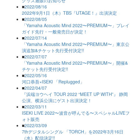
グッズ通販のお知らせ
■
2022/08/16
2022年9月1日（木）TBS『UTAGE！』出演決定
■
2022/08/05
「Yamaha Acoustic Mind 2022〜PREMIUM〜」プレイ
ガイド先行・一般発売日が決定！
■
2022/07/14
「Yamaha Acoustic Mind 2022〜PREMIUM〜」東京公
演追加&チケット先行受付決定!!
■
2022/07/07
「Yamaha Acoustic Mind 2022〜PREMIUM〜」開催&
チケット先行受付決定!!
■
2022/05/16
河口恭吾×ISEKI 「Replugged」
■
2022/04/07
『浜端ヨウヘイ TOUR 2022 “MEET UP WITH”』 静岡
公演、横浜公演にゲスト出演決定！
■
2022/03/11
ISEKI LIVE 2022〜波音が呼んでる〜スペシャルLIVEフ
ォト販売
■
2022/03/09
7thデジタルシングル 「TORCH」を2022年3月16日
（水）配信決定!!