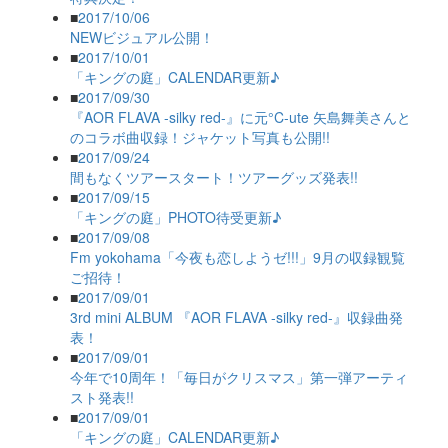
■
2017/10/06
NEWビジュアル公開！
■
2017/10/01
「キングの庭」CALENDAR更新♪
■
2017/09/30
『AOR FLAVA -silky red-』に元°C-ute 矢島舞美さんと
のコラボ曲収録！ジャケット写真も公開!!
■
2017/09/24
間もなくツアースタート！ツアーグッズ発表!!
■
2017/09/15
「キングの庭」PHOTO待受更新♪
■
2017/09/08
Fm yokohama「今夜も恋しようゼ!!!」9月の収録観覧
ご招待！
■
2017/09/01
3rd mini ALBUM 『AOR FLAVA -silky red-』収録曲発
表！
■
2017/09/01
今年で10周年！「毎日がクリスマス」第一弾アーティ
スト発表!!
■
2017/09/01
「キングの庭」CALENDAR更新♪