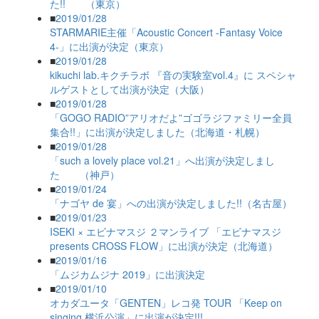
た!! （東京）
■
2019/01/28
STARMARIE主催「Acoustic Concert -Fantasy Voice
4-」に出演が決定（東京）
■
2019/01/28
kikuchi lab.キクチラボ 『音の実験室vol.4』に スペシャ
ルゲストとして出演が決定（大阪）
■
2019/01/28
「GOGO RADIO”アリオだよ”ゴゴラジファミリー全員
集合!!」に出演が決定しました（北海道・札幌）
■
2019/01/28
「such a lovely place vol.21」へ出演が決定しまし
た （神戸）
■
2019/01/24
「ナゴヤ de 宴」への出演が決定しました!!（名古屋）
■
2019/01/23
ISEKI × エビナマスジ ２マンライブ 「エビナマスジ
presents CROSS FLOW」に出演が決定（北海道）
■
2019/01/16
「ムジカムジナ 2019」に出演決定
■
2019/01/10
オカダユータ「GENTEN」レコ発 TOUR 「Keep on
singing 横浜公演」に出演が決定!!!