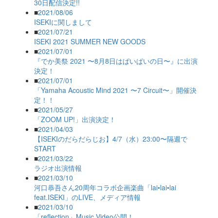
30日配信決定!!
■
2021/08/06
ISEKIに関しまして
■
2021/07/21
ISEKI 2021 SUMMER NEW GOODS
■
2021/07/01
『でか美祭 2021 〜8月8日はぱいぱいの日〜』に出演
決定！
■
2021/07/01
「Yamaha Acoustic Mind 2021 〜7 Circuit〜」開催決
定！！
■
2021/05/27
「ZOOM UP!」出演決定！
■
2021/04/03
【ISEKIのだらだらじお】4/7（水）23:00〜隔週で
START
■
2021/03/22
ラジオ出演情報
■
2021/03/10
河口恭吾さん20周年コラボ企画楽曲「lai•lai•lai
feat.ISEKI」のLIVE、メディア情報
■
2021/03/10
「reflection」Music Video公開！