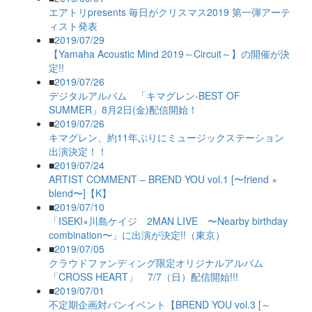
エアトリpresents 毎日がクリスマス2019 第一弾アーテ
ィスト発表
■
2019/07/29
【Yamaha Acoustic Mind 2019～Circuit～】の開催が決
定!!
■
2019/07/26
デジタルアルバム 「キマグレン-BEST OF
SUMMER」8月2日(金)配信開始！
■
2019/07/26
キマグレン、約11年ぶりにミュージックステーション
出演決定！！
■
2019/07/24
ARTIST COMMENT – BREND YOU vol.1 [〜friend ×
blend〜]【K】
■
2019/07/10
「ISEKI×川島ケイジ 2MAN LIVE 〜Nearby birthday
combination〜」に出演が決定!!（東京）
■
2019/07/05
クラウドファンディング限定オリジナルアルバム
「CROSS HEART」 7/7（日）配信開始!!!
■
2019/07/01
不定期企画対バンイベント【BREND YOU vol.3 [～