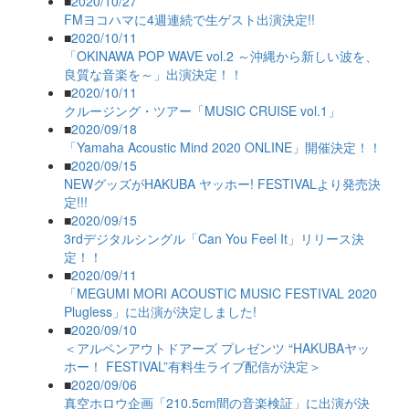
■
2020/10/27
FMヨコハマに4週連続で生ゲスト出演決定!!
■
2020/10/11
「OKINAWA POP WAVE vol.2 ～沖縄から新しい波を、
良質な音楽を～」出演決定！！
■
2020/10/11
クルージング・ツアー「MUSIC CRUISE vol.1」
■
2020/09/18
「Yamaha Acoustic Mind 2020 ONLINE」開催決定！！
■
2020/09/15
NEWグッズがHAKUBA ヤッホー! FESTIVALより発売決
定!!!
■
2020/09/15
3rdデジタルシングル「Can You Feel It」リリース決
定！！
■
2020/09/11
「MEGUMI MORI ACOUSTIC MUSIC FESTIVAL 2020
Plugless」に出演が決定しました!
■
2020/09/10
＜アルペンアウトドアーズ プレゼンツ “HAKUBAヤッ
ホー！ FESTIVAL”有料生ライブ配信が決定＞
■
2020/09/06
真空ホロウ企画「210.5cm間の音楽検証」に出演が決