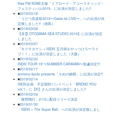
Kiss FM KOBE主催「トアロード・アコースティック・
フェスティバル2019」に出演が決定しました!!
■
2019/03/18
「うだつ音楽祭2019〜Gatar-ist LIVE〜」への出演が決
定致しました!!（徳島）
■
2019/03/08
【音霊 OTODAMA SEA STUDIO 2019】に出演が決定
しました
■
2019/03/07
『キクチタケシ × ISEKI 五月病をやっつけろ〜ライ
ブ！！』に出演が決定しました（大阪）
■
2019/02/20
ISEKI TOUR 19’〜SUMMER CARAVAN〜急遽決定!!!
■
2019/02/17
someno kyoto presents「そめの銘唄」に出演が決定!!
■
2019/02/14
ISEKI企画 不定期対バンイベント「BREND YOU
vol.1」に【K】さんの出演が決定しました!!
■
2019/02/04
「夜間飛行」2/13に配信リリース決定
■
2019/01/30
「ISEKI × The Super Ball」への出演が決定致しまし