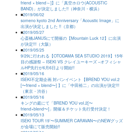
friend × blend～]】に「真空ホロウ(ACOUSTIC
BAND)」が決定しました!!（神奈川・横浜）
■
2019/06/02
someno kyoto 2nd Anniversary「Acoustic Image」に
出演が決定しました !!（京都）
■
2019/05/27
心斎橋JANUSにて開催の【Mountain Luck 12】に出演
が決定!!!（大阪）
■
2019/05/25
9/29に行われる【OTODAMA SEA STUDIO 2019】15年
目の感謝祭 – ISEKI VS クレイユーキーズ –オフィシャ
ルHP先行が6月6日より開始!!
■
2019/05/16
ISEKI不定期企画 対バンイベント【BREND YOU vol.2
[〜friend × blend〜] 】に「中田裕二」の出演が決定!!!
（東京・渋谷）
■
2019/05/16
キングの庭にて「BREND YOU vol.2[〜
friend×blend〜]」開催＆チケット先行受付決定！
■
2019/05/13
ISEKI TOUR 19’〜SUMMER CARAVAN〜のNEWグッズ
が会場にて販売開始!!