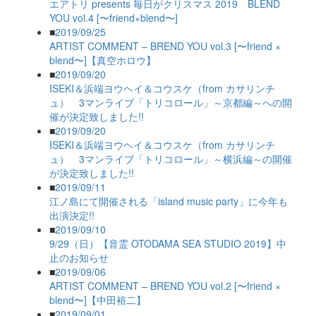
エアトリ presents 毎日がクリスマス 2019 BLEND
YOU vol.4 [〜friend×blend〜]
■
2019/09/25
ARTIST COMMENT – BREND YOU vol.3 [〜friend ×
blend〜]【真空ホロウ】
■
2019/09/20
ISEKI＆浜端ヨウヘイ＆コウスケ（from カサリンチ
ュ） 3マンライブ「トリコロール」～京都編～への開
催が決定致しました!!
■
2019/09/20
ISEKI＆浜端ヨウヘイ＆コウスケ（from カサリンチ
ュ） 3マンライブ「トリコロール」～横浜編～の開催
が決定致しました!!
■
2019/09/11
江ノ島にて開催される「island music party」に今年も
出演決定!!
■
2019/09/10
9/29（日）【音霊 OTODAMA SEA STUDIO 2019】中
止のお知らせ
■
2019/09/06
ARTIST COMMENT – BREND YOU vol.2 [〜friend ×
blend〜]【中田裕二】
■
2019/09/01