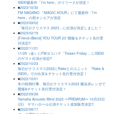
ISEKI最新作「I’m here」のリリースが決定！
■
2023/10/30
FM NAGANO 『MAGIC HOUR』にて最新作「I’m
here」の初オンエアが決定
■
2023/09/02
「毎日がクリスマス 2023」に出演が決定しました！
■
2023/02/19
[Friend×Blend] YOU TOUR 23′ 開催＆チケット先行受
付決定!!
■
2022/11/21
11/25（金）にFMヨコハマ「Tresen Friday 」にISEKI
のゲスト出演が決定!!
■
2022/10/23
毎日がクリスマス2022にRakeとのユニット 『Rake &
ISEKI』での出演＆チケット先行受付決定！
■
2022/10/01
冬の恒例行事、毎日がクリスマス2022 横浜赤レンガで
開催&チケット先行受付決定！
■
2022/09/29
Yamaha Acoustic Mind 2022 〜PREMIUM〜 10月23日
(日) ヤマハホール公演チケット追加販売決定!!
■
2022/08/17