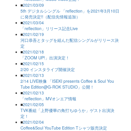
■
2021/03/09
5th デジタルシングル 「reflection」を2021年3月10日
に発売決定!!（配信先情報追加）
■
2021/03/04
「reflection」リリース記念Live
■
2021/02/19
河口恭吾とタッグを組んだ配信シングルがリリース決
定
■
2021/02/18
「ZOOM UP!」出演決定！
■
2021/02/15
2/20 インスタライブ開催決定
■
2021/02/13
2/14 LIVE映像 「ISEKI presents Coffee & Soul You
Tube Edition@G-ROK STUDIO」公開！
■
2021/02/13
「reflection」MVオンエア情報
■
2021/02/05
TVK番組「上野優華の角打ちゆうか」ゲスト出演決
定！
■
2021/02/04
Coffee&Soul YouTube Edition Tシャツ販売決定