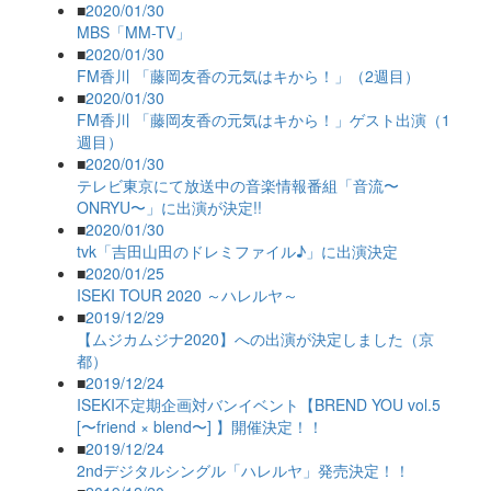
■
2020/01/30
MBS「MM-TV」
■
2020/01/30
FM香川 「藤岡友香の元気はキから！」（2週目）
■
2020/01/30
FM香川 「藤岡友香の元気はキから！」ゲスト出演（1
週目）
■
2020/01/30
テレビ東京にて放送中の音楽情報番組「音流〜
ONRYU〜」に出演が決定!!
■
2020/01/30
tvk「吉田山田のドレミファイル♪」に出演決定
■
2020/01/25
ISEKI TOUR 2020 ～ハレルヤ～
■
2019/12/29
【ムジカムジナ2020】への出演が決定しました（京
都）
■
2019/12/24
ISEKI不定期企画対バンイベント【BREND YOU vol.5
[〜friend × blend〜] 】開催決定！！
■
2019/12/24
2ndデジタルシングル「ハレルヤ」発売決定！！