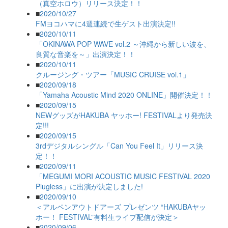
（真空ホロウ）リリース決定！！
■
2020/10/27
FMヨコハマに4週連続で生ゲスト出演決定!!
■
2020/10/11
「OKINAWA POP WAVE vol.2 ～沖縄から新しい波を、
良質な音楽を～」出演決定！！
■
2020/10/11
クルージング・ツアー「MUSIC CRUISE vol.1」
■
2020/09/18
「Yamaha Acoustic Mind 2020 ONLINE」開催決定！！
■
2020/09/15
NEWグッズがHAKUBA ヤッホー! FESTIVALより発売決
定!!!
■
2020/09/15
3rdデジタルシングル「Can You Feel It」リリース決
定！！
■
2020/09/11
「MEGUMI MORI ACOUSTIC MUSIC FESTIVAL 2020
Plugless」に出演が決定しました!
■
2020/09/10
＜アルペンアウトドアーズ プレゼンツ “HAKUBAヤッ
ホー！ FESTIVAL”有料生ライブ配信が決定＞
■
2020/09/06