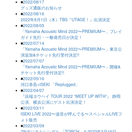
■
2022/08/17
グッズ通販のお知らせ
■
2022/08/16
2022年9月1日（木）TBS『UTAGE！』出演決定
■
2022/08/05
「Yamaha Acoustic Mind 2022〜PREMIUM〜」プレイ
ガイド先行・一般発売日が決定！
■
2022/07/14
「Yamaha Acoustic Mind 2022〜PREMIUM〜」東京公
演追加&チケット先行受付決定!!
■
2022/07/07
「Yamaha Acoustic Mind 2022〜PREMIUM〜」開催&
チケット先行受付決定!!
■
2022/05/16
河口恭吾×ISEKI 「Replugged」
■
2022/04/07
『浜端ヨウヘイ TOUR 2022 “MEET UP WITH”』 静岡
公演、横浜公演にゲスト出演決定！
■
2022/03/11
ISEKI LIVE 2022〜波音が呼んでる〜スペシャルLIVEフ
ォト販売
■
2022/03/09
7thデジタルシングル 「TORCH」を2022年3月16日