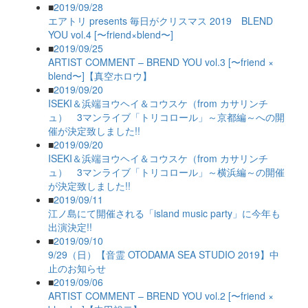
■
2019/09/28
エアトリ presents 毎日がクリスマス 2019 BLEND
YOU vol.4 [〜friend×blend〜]
■
2019/09/25
ARTIST COMMENT – BREND YOU vol.3 [〜friend ×
blend〜]【真空ホロウ】
■
2019/09/20
ISEKI＆浜端ヨウヘイ＆コウスケ（from カサリンチ
ュ） 3マンライブ「トリコロール」～京都編～への開
催が決定致しました!!
■
2019/09/20
ISEKI＆浜端ヨウヘイ＆コウスケ（from カサリンチ
ュ） 3マンライブ「トリコロール」～横浜編～の開催
が決定致しました!!
■
2019/09/11
江ノ島にて開催される「island music party」に今年も
出演決定!!
■
2019/09/10
9/29（日）【音霊 OTODAMA SEA STUDIO 2019】中
止のお知らせ
■
2019/09/06
ARTIST COMMENT – BREND YOU vol.2 [〜friend ×