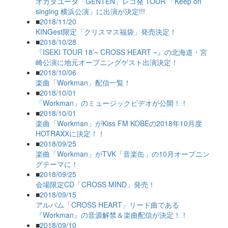
オカダユータ「GENTEN」レコ発 TOUR 「Keep on
singing 横浜公演」に出演が決定!!!
■
2018/11/20
KINGest限定「クリスマス福袋」発売決定！
■
2018/10/28
『ISEKI TOUR 18’~ CROSS HEART ~』の北海道・宮
崎公演に地元オープニングゲスト出演決定！
■
2018/10/06
楽曲「Workman」配信一覧！
■
2018/10/01
「Workman」のミュージックビデオが公開！！
■
2018/10/01
楽曲「Workman」がKiss FM KOBEの2018年10月度
HOTRAXXに決定！！
■
2018/09/25
楽曲「Workman」がTVK「音楽缶」の10月オープニン
グテーマに！
■
2018/09/25
会場限定CD「CROSS MIND」発売！
■
2018/09/15
アルバム「CROSS HEART」リード曲である
『Workman』の音源解禁＆楽曲配信が決定！！
■
2018/09/10