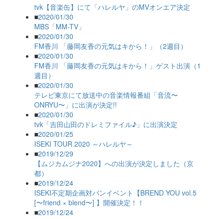
tvk【音楽缶】にて「ハレルヤ」のMVオンエア決定
■
2020/01/30
MBS「MM-TV」
■
2020/01/30
FM香川 「藤岡友香の元気はキから！」（2週目）
■
2020/01/30
FM香川 「藤岡友香の元気はキから！」ゲスト出演（1
週目）
■
2020/01/30
テレビ東京にて放送中の音楽情報番組「音流〜
ONRYU〜」に出演が決定!!
■
2020/01/30
tvk「吉田山田のドレミファイル♪」に出演決定
■
2020/01/25
ISEKI TOUR 2020 ～ハレルヤ～
■
2019/12/29
【ムジカムジナ2020】への出演が決定しました（京
都）
■
2019/12/24
ISEKI不定期企画対バンイベント【BREND YOU vol.5
[〜friend × blend〜] 】開催決定！！
■
2019/12/24