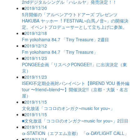
2ndデジタルシングル「ハレルヤ」発売決定！！
■
2019/12/20
5月開催の「アルペンアウトドアーズ プレゼンツ
HAKUBA ヤッホー︕ FESTIVAL~白馬ノ音~」の開催決
定。イベントプロデューサーとして立ち上げに参加。
■
2019/12/18
Fm yokohama 84.7 「Tiny Treasure」2週目
■
2019/12/12
Fm yokohama 84.7 「Tiny Treasure」
■
2019/11/23
PONGEE企画「リスペクPONGEE!!」に出演決定（東
京）
■
2019/11/23
ISEKI不定期企画対バンイベント【BREND YOU 番外編
tour 〜friend×blend〜】開催決定!!（京都・大阪・名古
屋）
■
2019/11/15
文化放送「ココロのオンガク~music for you~」
■
2019/11/15
■文化放送「ココロのオンガク~music for you~」2日目
■
2019/11/14
α-STATION（エフエム京都） 「α-DAYLIGHT CALL」
■
2019/11/14