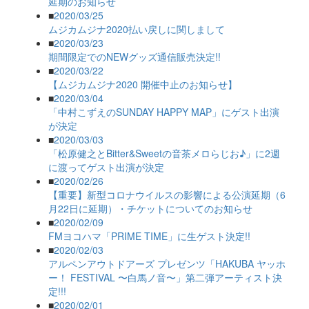
延期のお知らせ
■
2020/03/25
ムジカムジナ2020払い戻しに関しまして
■
2020/03/23
期間限定でのNEWグッズ通信販売決定!!
■
2020/03/22
【ムジカムジナ2020 開催中止のお知らせ】
■
2020/03/04
「中村こずえのSUNDAY HAPPY MAP」にゲスト出演
が決定
■
2020/03/03
「松原健之とBitter&Sweetの音茶メロらじお♪」に2週
に渡ってゲスト出演が決定
■
2020/02/26
【重要】新型コロナウイルスの影響による公演延期（6
月22日に延期）・チケットについてのお知らせ
■
2020/02/09
FMヨコハマ「PRIME TIME」に生ゲスト決定!!
■
2020/02/03
アルペンアウトドアーズ プレゼンツ「HAKUBA ヤッホ
ー！ FESTIVAL 〜白馬ノ音〜」第二弾アーティスト決
定!!!
■
2020/02/01