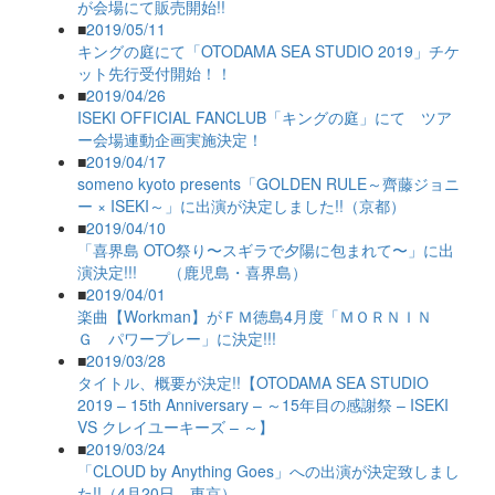
が会場にて販売開始!!
■
2019/05/11
キングの庭にて「OTODAMA SEA STUDIO 2019」チケ
ット先行受付開始！！
■
2019/04/26
ISEKI OFFICIAL FANCLUB「キングの庭」にて ツア
ー会場連動企画実施決定！
■
2019/04/17
someno kyoto presents「GOLDEN RULE～齊藤ジョニ
ー × ISEKI～」に出演が決定しました!!（京都）
■
2019/04/10
「喜界島 OTO祭り〜スギラで夕陽に包まれて〜」に出
演決定!!! （鹿児島・喜界島）
■
2019/04/01
楽曲【Workman】がＦＭ徳島4月度「ＭＯＲＮＩＮ
Ｇ パワープレー」に決定!!!
■
2019/03/28
タイトル、概要が決定!!【OTODAMA SEA STUDIO
2019 – 15th Anniversary – ～15年目の感謝祭 – ISEKI
VS クレイユーキーズ – ～】
■
2019/03/24
「CLOUD by Anything Goes」への出演が決定致しまし
た!!（4月20日、東京）