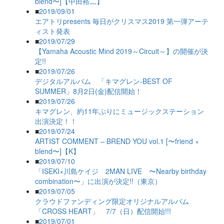
blend〜]【中田裕二】
■
2019/09/01
エアトリpresents 毎日がクリスマス2019 第一弾アーテ
ィスト発表
■
2019/07/29
【Yamaha Acoustic Mind 2019～Circuit～】の開催が決
定!!
■
2019/07/26
デジタルアルバム 「キマグレン-BEST OF
SUMMER」8月2日(金)配信開始！
■
2019/07/26
キマグレン、約11年ぶりにミュージックステーション
出演決定！！
■
2019/07/24
ARTIST COMMENT – BREND YOU vol.1 [〜friend ×
blend〜]【K】
■
2019/07/10
「ISEKI×川島ケイジ 2MAN LIVE 〜Nearby birthday
combination〜」に出演が決定!!（東京）
■
2019/07/05
クラウドファンディング限定オリジナルアルバム
「CROSS HEART」 7/7（日）配信開始!!!
■
2019/07/01