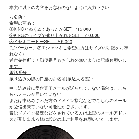
本文に以下の内容をお忘れのないように入力下さい
お名前：
希望の商品：
①KINGとぬくぬくあったかSET \15.000
②KINGのライブで盛り上がれるSET \10.000
③イセキコーヒーSET ￥5.000
(①パーカー、②Ｔシャツをご希望の方はサイズの明記をお忘
れなく)
送付先住所：＊郵便番号もお忘れの無いように記載お願いし
ます。
電話番号：
振り込みの際の口座のお名前(振込人名義)：
申し込み後に受付完了メールが送られてこない場合は、こち
らへメールが届いていない、
または申込みされた方のドメイン指定などでこちらのメール
が受信出来ていない可能性がございます。
普段ドメイン指定などをされている方は上記のメールアドレ
スが受信出来る様に設定の上ご利用をお願いいたします。