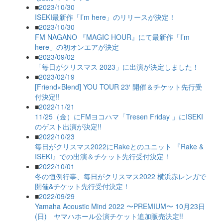
■
2023/10/30
ISEKI最新作「I’m here」のリリースが決定！
■
2023/10/30
FM NAGANO 『MAGIC HOUR』にて最新作「I’m
here」の初オンエアが決定
■
2023/09/02
「毎日がクリスマス 2023」に出演が決定しました！
■
2023/02/19
[Friend×Blend] YOU TOUR 23′ 開催＆チケット先行受
付決定!!
■
2022/11/21
11/25（金）にFMヨコハマ「Tresen Friday 」にISEKI
のゲスト出演が決定!!
■
2022/10/23
毎日がクリスマス2022にRakeとのユニット 『Rake &
ISEKI』での出演＆チケット先行受付決定！
■
2022/10/01
冬の恒例行事、毎日がクリスマス2022 横浜赤レンガで
開催&チケット先行受付決定！
■
2022/09/29
Yamaha Acoustic Mind 2022 〜PREMIUM〜 10月23日
(日) ヤマハホール公演チケット追加販売決定!!