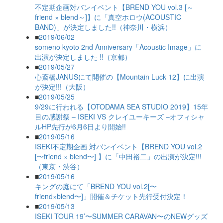
不定期企画対バンイベント【BREND YOU vol.3 [～
friend × blend～]】に「真空ホロウ(ACOUSTIC
BAND)」が決定しました!!（神奈川・横浜）
■
2019/06/02
someno kyoto 2nd Anniversary「Acoustic Image」に
出演が決定しました !!（京都）
■
2019/05/27
心斎橋JANUSにて開催の【Mountain Luck 12】に出演
が決定!!!（大阪）
■
2019/05/25
9/29に行われる【OTODAMA SEA STUDIO 2019】15年
目の感謝祭 – ISEKI VS クレイユーキーズ –オフィシャ
ルHP先行が6月6日より開始!!
■
2019/05/16
ISEKI不定期企画 対バンイベント【BREND YOU vol.2
[〜friend × blend〜] 】に「中田裕二」の出演が決定!!!
（東京・渋谷）
■
2019/05/16
キングの庭にて「BREND YOU vol.2[〜
friend×blend〜]」開催＆チケット先行受付決定！
■
2019/05/13
ISEKI TOUR 19’〜SUMMER CARAVAN〜のNEWグッズ