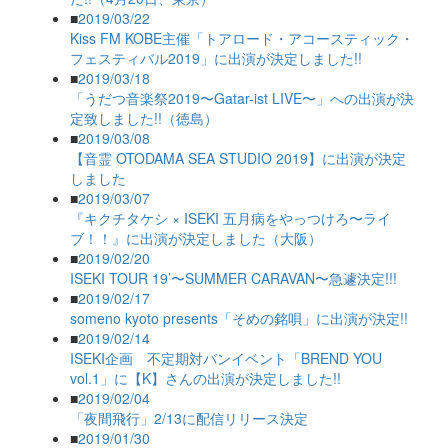
■
2019/03/22
Kiss FM KOBE主催「トアロード・アコースティック・
フェスティバル2019」に出演が決定しました!!
■
2019/03/18
「うだつ音楽祭2019〜Gatar-ist LIVE〜」への出演が決
定致しました!!（徳島）
■
2019/03/08
【音霊 OTODAMA SEA STUDIO 2019】に出演が決定
しました
■
2019/03/07
『キクチタケシ × ISEKI 五月病をやっつけろ〜ライ
ブ！！』に出演が決定しました（大阪）
■
2019/02/20
ISEKI TOUR 19’〜SUMMER CARAVAN〜急遽決定!!!
■
2019/02/17
someno kyoto presents「そめの銘唄」に出演が決定!!
■
2019/02/14
ISEKI企画 不定期対バンイベント「BREND YOU
vol.1」に【K】さんの出演が決定しました!!
■
2019/02/04
「夜間飛行」2/13に配信リリース決定
■
2019/01/30