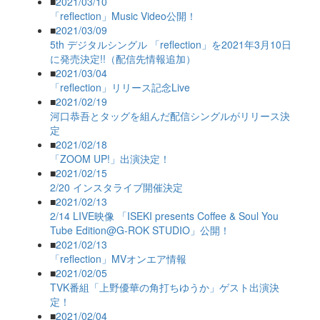
■
2021/03/10
「reflection」Music Video公開！
■
2021/03/09
5th デジタルシングル 「reflection」を2021年3月10日
に発売決定!!（配信先情報追加）
■
2021/03/04
「reflection」リリース記念Live
■
2021/02/19
河口恭吾とタッグを組んだ配信シングルがリリース決
定
■
2021/02/18
「ZOOM UP!」出演決定！
■
2021/02/15
2/20 インスタライブ開催決定
■
2021/02/13
2/14 LIVE映像 「ISEKI presents Coffee & Soul You
Tube Edition@G-ROK STUDIO」公開！
■
2021/02/13
「reflection」MVオンエア情報
■
2021/02/05
TVK番組「上野優華の角打ちゆうか」ゲスト出演決
定！
■
2021/02/04