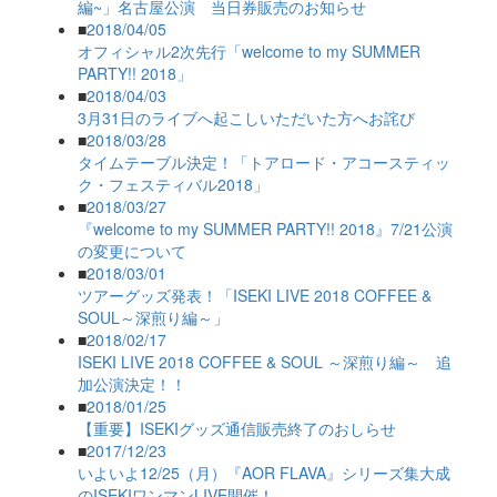
編~」名古屋公演 当日券販売のお知らせ
■
2018/04/05
オフィシャル2次先行「welcome to my SUMMER
PARTY!! 2018」
■
2018/04/03
3月31日のライブへ起こしいただいた方へお詫び
■
2018/03/28
タイムテーブル決定！「トアロード・アコースティッ
ク・フェスティバル2018」
■
2018/03/27
『welcome to my SUMMER PARTY!! 2018』7/21公演
の変更について
■
2018/03/01
ツアーグッズ発表！「ISEKI LIVE 2018 COFFEE &
SOUL～深煎り編～」
■
2018/02/17
ISEKI LIVE 2018 COFFEE & SOUL ～深煎り編～ 追
加公演決定！！
■
2018/01/25
【重要】ISEKIグッズ通信販売終了のおしらせ
■
2017/12/23
いよいよ12/25（月）『AOR FLAVA』シリーズ集大成
のISEKIワンマンLIVE開催！