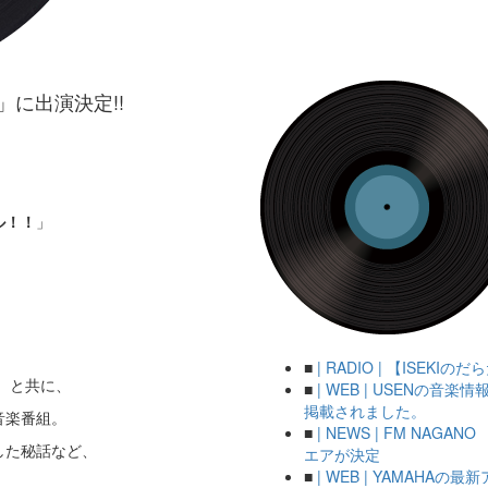
う」に出演決定!!
ル！！
」
■
| RADIO | 【ISEKI
）と共に、
■
| WEB | USENの音
掲載されました。
音楽番組。
■
| NEWS | FM NAGA
した秘話など、
エアが決定
■
| WEB | YAMAHA