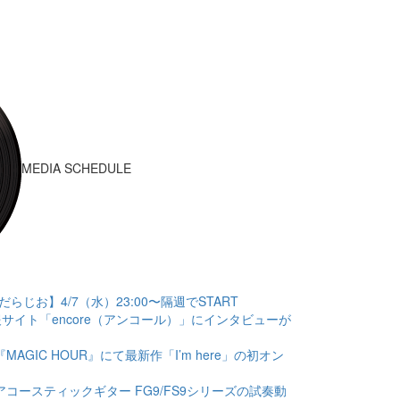
MEDIA SCHEDULE
のだらだらじお】4/7（水）23:00〜隔週でSTART
楽情報サイト「encore（アンコール）」にインタビューが
NO 『MAGIC HOUR』にて最新作「I’m here」の初オン
の最新アコースティックギター FG9/FS9シリーズの試奏動