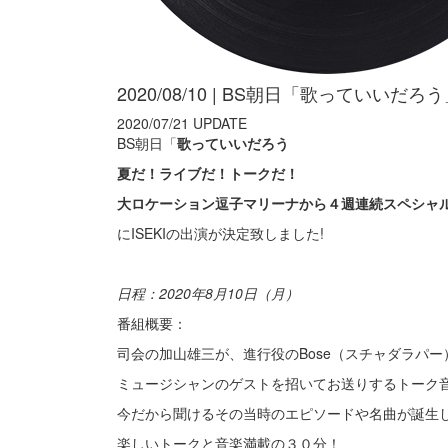
2020/08/10 | BS朝日「歌っていいだろ
2020/07/21 UPDATE
BS朝日「
歌っていいだろう
夏だ！ライブだ！トークだ！
大ロケーション逗子マリーナから４週連続スペシャ
にISEKIの出演が決定致しました!
日程：2020
年
8
月
10
日（月）
番組概要：
司会の加山雄三が、進行役の
Bose
（スチャダラパー
ミュージシャンのゲストを招いてお送りするトーク
今だから聞けるその当時のエピソードや名曲が誕生
楽しいトークと音楽満載の３０分！