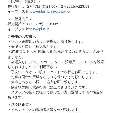
＜FC先行（抽選）＞
先行受付：12月17日(木)21:00～12月23日(水)23:59
イープラス
https://eplus.jp/isekitowa-fc/
＜一般発売日＞
販売開始：12/２６(土) 10:00〜
イープラス
https://eplus.jp/
ご来場のお客様へ
・マスク未着用の方はご来場をお断り致します。
・会場入り口にて検温致します。
・37.5℃以上の方,咳,喉の痛み,風邪症状のある方はご入場で
きません。
・会場入り口,ドリンクカウンターに消毒用アルコールを設置
しておりますのでご利用下さい。
・手洗い・うがい・咳エチケットの励行をお願いします。
・お客様同士の距離をなるべく保つようお願いします。
・大声を出さない様、ご協力お願い致します。
・飲み物の回し飲み行為は禁止とさせて頂きます。
・スタッフの指示に従って頂けない方は退場して頂く場合が
あります。
＜感染防止策＞
・イベントごとの来場者名簿を作成致します。