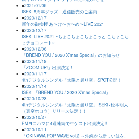
■
2021/01/05
ISEKI 5周年グッズ 通信販売のご案内
■
2020/12/17
新年の御挨拶 あ〜け〜お〜め〜LIVE 2021
■
2020/12/17
ISEKI LIVE 2021 ~ちょこちょこちょこっと こちょこち
ょチョコレート~
■
2020/12/08
「BREND YOU / 2020 X’mas Special」のお知らせ
■
2020/11/19
「ZOOM UP!」出演決定！
■
2020/11/17
4thデジタルシングル「太陽と曇り空」SPOT公開！
■
2020/11/14
ISEKI 「BREND YOU / 2020 X’mas Special」
■
2020/10/28
4thデジタルシングル「太陽と曇り空」ISEKI×松本明人
（真空ホロウ）リリース決定！！
■
2020/10/27
FMヨコハマに4週連続で生ゲスト出演決定!!
■
2020/10/11
「OKINAWA POP WAVE vol.2 ～沖縄から新しい波を、