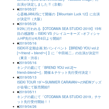
出演が決定しました !!（京都）
■
2019/05/27
心斎橋JANUSにて開催の【Mountain Luck 12】に出演
が決定!!!（大阪）
■
2019/05/25
9/29に行われる【OTODAMA SEA STUDIO 2019】15年
目の感謝祭 – ISEKI VS クレイユーキーズ –オフィシャ
ルHP先行が6月6日より開始!!
■
2019/05/16
ISEKI不定期企画 対バンイベント【BREND YOU vol.2
[〜friend × blend〜] 】に「中田裕二」の出演が決定!!!
（東京・渋谷）
■
2019/05/16
キングの庭にて「BREND YOU vol.2[〜
friend×blend〜]」開催＆チケット先行受付決定！
■
2019/05/13
ISEKI TOUR 19’〜SUMMER CARAVAN〜のNEWグッズ
が会場にて販売開始!!
■
2019/05/11
キングの庭にて「OTODAMA SEA STUDIO 2019」チケ
ット先行受付開始！！
■
2019/04/26