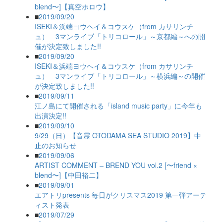
blend〜]【真空ホロウ】
■
2019/09/20
ISEKI＆浜端ヨウヘイ＆コウスケ（from カサリンチ
ュ） 3マンライブ「トリコロール」～京都編～への開
催が決定致しました!!
■
2019/09/20
ISEKI＆浜端ヨウヘイ＆コウスケ（from カサリンチ
ュ） 3マンライブ「トリコロール」～横浜編～の開催
が決定致しました!!
■
2019/09/11
江ノ島にて開催される「island music party」に今年も
出演決定!!
■
2019/09/10
9/29（日）【音霊 OTODAMA SEA STUDIO 2019】中
止のお知らせ
■
2019/09/06
ARTIST COMMENT – BREND YOU vol.2 [〜friend ×
blend〜]【中田裕二】
■
2019/09/01
エアトリpresents 毎日がクリスマス2019 第一弾アーテ
ィスト発表
■
2019/07/29