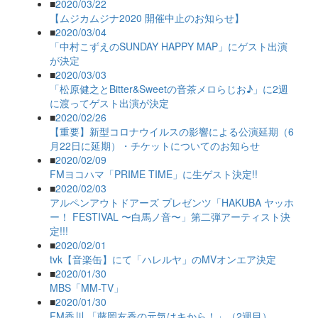
■
2020/03/22
【ムジカムジナ2020 開催中止のお知らせ】
■
2020/03/04
「中村こずえのSUNDAY HAPPY MAP」にゲスト出演
が決定
■
2020/03/03
「松原健之とBitter&Sweetの音茶メロらじお♪」に2週
に渡ってゲスト出演が決定
■
2020/02/26
【重要】新型コロナウイルスの影響による公演延期（6
月22日に延期）・チケットについてのお知らせ
■
2020/02/09
FMヨコハマ「PRIME TIME」に生ゲスト決定!!
■
2020/02/03
アルペンアウトドアーズ プレゼンツ「HAKUBA ヤッホ
ー！ FESTIVAL 〜白馬ノ音〜」第二弾アーティスト決
定!!!
■
2020/02/01
tvk【音楽缶】にて「ハレルヤ」のMVオンエア決定
■
2020/01/30
MBS「MM-TV」
■
2020/01/30
FM香川 「藤岡友香の元気はキから！」（2週目）