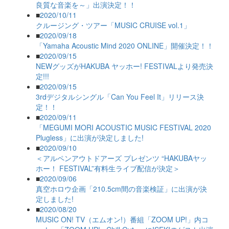
良質な音楽を～」出演決定！！
■
2020/10/11
クルージング・ツアー「MUSIC CRUISE vol.1」
■
2020/09/18
「Yamaha Acoustic Mind 2020 ONLINE」開催決定！！
■
2020/09/15
NEWグッズがHAKUBA ヤッホー! FESTIVALより発売決
定!!!
■
2020/09/15
3rdデジタルシングル「Can You Feel It」リリース決
定！！
■
2020/09/11
「MEGUMI MORI ACOUSTIC MUSIC FESTIVAL 2020
Plugless」に出演が決定しました!
■
2020/09/10
＜アルペンアウトドアーズ プレゼンツ “HAKUBAヤッ
ホー！ FESTIVAL”有料生ライブ配信が決定＞
■
2020/09/06
真空ホロウ企画「210.5cm間の音楽検証」に出演が決
定しました!
■
2020/08/20
MUSIC ON! TV（エムオン!）番組「ZOOM UP!」内コ