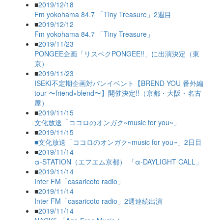
■
2019/12/18
Fm yokohama 84.7 「Tiny Treasure」2週目
■
2019/12/12
Fm yokohama 84.7 「Tiny Treasure」
■
2019/11/23
PONGEE企画「リスペクPONGEE!!」に出演決定（東
京）
■
2019/11/23
ISEKI不定期企画対バンイベント【BREND YOU 番外編
tour 〜friend×blend〜】開催決定!!（京都・大阪・名古
屋）
■
2019/11/15
文化放送「ココロのオンガク~music for you~」
■
2019/11/15
■文化放送「ココロのオンガク~music for you~」2日目
■
2019/11/14
α-STATION（エフエム京都） 「α-DAYLIGHT CALL」
■
2019/11/14
Inter FM「casaricoto radio」
■
2019/11/14
Inter FM「casaricoto radio」2週連続出演
■
2019/11/14