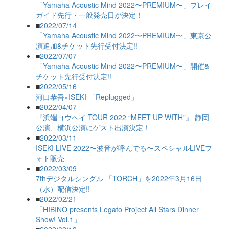
「Yamaha Acoustic Mind 2022〜PREMIUM〜」プレイ
ガイド先行・一般発売日が決定！
■
2022/07/14
「Yamaha Acoustic Mind 2022〜PREMIUM〜」東京公
演追加&チケット先行受付決定!!
■
2022/07/07
「Yamaha Acoustic Mind 2022〜PREMIUM〜」開催&
チケット先行受付決定!!
■
2022/05/16
河口恭吾×ISEKI 「Replugged」
■
2022/04/07
『浜端ヨウヘイ TOUR 2022 “MEET UP WITH”』 静岡
公演、横浜公演にゲスト出演決定！
■
2022/03/11
ISEKI LIVE 2022〜波音が呼んでる〜スペシャルLIVEフ
ォト販売
■
2022/03/09
7thデジタルシングル 「TORCH」を2022年3月16日
（水）配信決定!!
■
2022/02/21
「HIBINO presents Legato Project All Stars Dinner
Show! Vol.1」