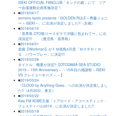
ISEKI OFFICIAL FANCLUB「キングの庭」にて ツア
ー会場連動企画実施決定！
■
2019/04/17
someno kyoto presents「GOLDEN RULE～齊藤ジョニ
ー × ISEKI～」に出演が決定しました!!（京都）
■
2019/04/10
「喜界島 OTO祭り〜スギラで夕陽に包まれて〜」に出
演決定!!! （鹿児島・喜界島）
■
2019/04/01
楽曲【Workman】がＦＭ徳島4月度「ＭＯＲＮＩＮ
Ｇ パワープレー」に決定!!!
■
2019/03/28
タイトル、概要が決定!!【OTODAMA SEA STUDIO
2019 – 15th Anniversary – ～15年目の感謝祭 – ISEKI
VS クレイユーキーズ – ～】
■
2019/03/24
「CLOUD by Anything Goes」への出演が決定致しまし
た!!（4月20日、東京）
■
2019/03/22
Kiss FM KOBE主催「トアロード・アコースティック・
フェスティバル2019」に出演が決定しました!!
■
2019/03/18