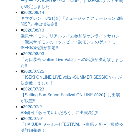
ーナー「ZOOM UP! ~Chill Out~」にISEKIのゲスト出演
が決定しました
■
2020/08/14
キマグレン、8/21(金)『ミュージック ステーション 2時
間SP』生出演決定!!
■
2020/08/13
磯貝サイモン、リアルタイム参加型オンラインサロン
「磯貝サイモンのコックピット訪モン」のゲストに
ISEKIの出演が決定!!
■
2020/08/03
「河口恭吾 Online Live Vol.2」への出演が決定致しまし
た!!
■
2020/07/25
「ISEKI ONLINE LIVE vol.2~SUMMER SESSION~」が
決定致しました!!
■
2020/07/23
【Setting Sun Sound Festival ON LINE 2020】に出演
が決定!!
■
2020/07/21
BS朝日「歌っていいだろう」に出演決定!!
■
2020/07/01
「HAKUBA ヤッホー! FESTIVAL 〜白馬ノ音〜」振替公
演詳細発表！