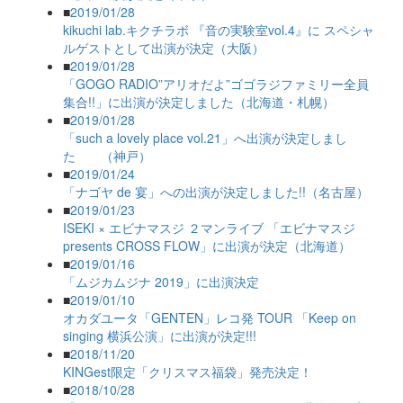
■
2019/01/28
kikuchi lab.キクチラボ 『音の実験室vol.4』に スペシャ
ルゲストとして出演が決定（大阪）
■
2019/01/28
「GOGO RADIO”アリオだよ”ゴゴラジファミリー全員
集合!!」に出演が決定しました（北海道・札幌）
■
2019/01/28
「such a lovely place vol.21」へ出演が決定しまし
た （神戸）
■
2019/01/24
「ナゴヤ de 宴」への出演が決定しました!!（名古屋）
■
2019/01/23
ISEKI × エビナマスジ ２マンライブ 「エビナマスジ
presents CROSS FLOW」に出演が決定（北海道）
■
2019/01/16
「ムジカムジナ 2019」に出演決定
■
2019/01/10
オカダユータ「GENTEN」レコ発 TOUR 「Keep on
singing 横浜公演」に出演が決定!!!
■
2018/11/20
KINGest限定「クリスマス福袋」発売決定！
■
2018/10/28