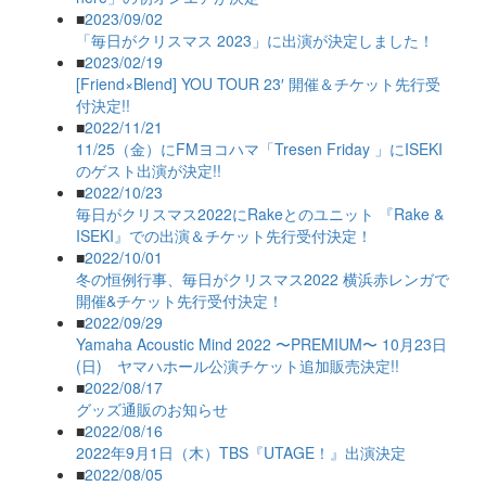
■
2023/09/02
「毎日がクリスマス 2023」に出演が決定しました！
■
2023/02/19
[Friend×Blend] YOU TOUR 23′ 開催＆チケット先行受
付決定!!
■
2022/11/21
11/25（金）にFMヨコハマ「Tresen Friday 」にISEKI
のゲスト出演が決定!!
■
2022/10/23
毎日がクリスマス2022にRakeとのユニット 『Rake &
ISEKI』での出演＆チケット先行受付決定！
■
2022/10/01
冬の恒例行事、毎日がクリスマス2022 横浜赤レンガで
開催&チケット先行受付決定！
■
2022/09/29
Yamaha Acoustic Mind 2022 〜PREMIUM〜 10月23日
(日) ヤマハホール公演チケット追加販売決定!!
■
2022/08/17
グッズ通販のお知らせ
■
2022/08/16
2022年9月1日（木）TBS『UTAGE！』出演決定
■
2022/08/05