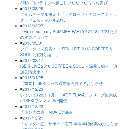
3月31日のライブへ起こしいただいた方へお詫び
■
2018/03/28
タイムテーブル決定！「トアロード・アコースティッ
ク・フェスティバル2018」
■
2018/03/27
『welcome to my SUMMER PARTY!! 2018』7/21公演
の変更について
■
2018/03/01
ツアーグッズ発表！「ISEKI LIVE 2018 COFFEE &
SOUL～深煎り編～」
■
2018/02/17
ISEKI LIVE 2018 COFFEE & SOUL ～深煎り編～ 追
加公演決定！！
■
2018/01/25
【重要】ISEKIグッズ通信販売終了のおしらせ
■
2017/12/23
いよいよ12/25（月）『AOR FLAVA』シリーズ集大成
のISEKIワンマンLIVE開催！
■
2017/12/22
「キングの庭」MOVIE更新♪
■
2017/12/21
「キングの庭」サポート窓口 年末年始休業のおしらせ