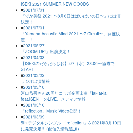
ISEKI 2021 SUMMER NEW GOODS
■
2021/07/01
『でか美祭 2021 〜8月8日はぱいぱいの日〜』に出演
決定！
■
2021/07/01
「Yamaha Acoustic Mind 2021 〜7 Circuit〜」開催決
定！！
■
2021/05/27
「ZOOM UP!」出演決定！
■
2021/04/03
【ISEKIのだらだらじお】4/7（水）23:00〜隔週で
START
■
2021/03/22
ラジオ出演情報
■
2021/03/10
河口恭吾さん20周年コラボ企画楽曲「lai•lai•lai
feat.ISEKI」のLIVE、メディア情報
■
2021/03/10
「reflection」Music Video公開！
■
2021/03/09
5th デジタルシングル 「reflection」を2021年3月10日
に発売決定!!（配信先情報追加）