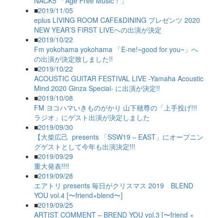
NACK5 「Age Free Music！」
■
2019/11/05
eplus LIVING ROOM CAFE&DINING プレゼンツ 2020
NEW YEAR’S FIRST LIVEへの出演が決定
■
2019/10/22
Fm yokohama yokohama 「E-ne!~good for you~」へ
の出演が決定致しました!!
■
2019/10/22
ACOUSTIC GUITAR FESTIVAL LIVE -Yamaha Acoustic
Mind 2020 Ginza Special- に出演が決定!!
■
2019/10/08
FM ヨコハマいきものがかり 山下穂尊の「上手投げ!!!
ラジオ」にゲスト出演が決定しました
■
2019/09/30
【大柴広己 presents 「SSW19 – EAST」にオープニン
グゲストとして今年も出演決定!!!
■
2019/09/29
重大発表!!!!
■
2019/09/28
エアトリ presents 毎日がクリスマス 2019 BLEND
YOU vol.4 [〜friend×blend〜]
■
2019/09/25
ARTIST COMMENT – BREND YOU vol.3 [〜friend ×