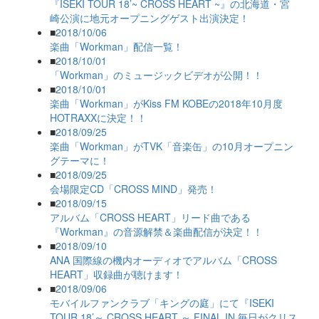
『ISEKI TOUR 18’~ CROSS HEART ~』の北海道・宮
崎公演に地元オープニングゲスト出演決定！
■
2018/10/06
楽曲「Workman」配信一覧！
■
2018/10/01
「Workman」のミュージックビデオが公開！！
■
2018/10/01
楽曲「Workman」がKiss FM KOBEの2018年10月度
HOTRAXXに決定！！
■
2018/09/25
楽曲「Workman」がTVK「音楽缶」の10月オープニン
グテーマに！
■
2018/09/25
会場限定CD「CROSS MIND」発売！
■
2018/09/15
アルバム「CROSS HEART」リード曲である
『Workman』の音源解禁＆楽曲配信が決定！！
■
2018/09/10
ANA 国際線の機内オーディオでアルバム「CROSS
HEART」収録曲が聴けます！
■
2018/09/06
モバイルファンクラブ「キングの庭」にて『ISEKI
TOUR 18’～ CROSS HEART ～ FINAL IN 毎日がクリス