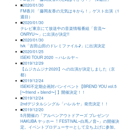
■
2020/01/30
FM香川 「藤岡友香の元気はキから！」ゲスト出演（1
週目）
■
2020/01/30
テレビ東京にて放送中の音楽情報番組「音流〜
ONRYU〜」に出演が決定!!
■
2020/01/30
tvk「吉田山田のドレミファイル♪」に出演決定
■
2020/01/25
ISEKI TOUR 2020 ～ハレルヤ～
■
2019/12/29
【ムジカムジナ2020】への出演が決定しました（京
都）
■
2019/12/24
ISEKI不定期企画対バンイベント【BREND YOU vol.5
[〜friend × blend〜] 】開催決定！！
■
2019/12/24
2ndデジタルシングル「ハレルヤ」発売決定！！
■
2019/12/20
5月開催の「アルペンアウトドアーズ プレゼンツ
HAKUBA ヤッホー︕ FESTIVAL~白馬ノ音~」の開催決
定。イベントプロデューサーとして立ち上げに参加。