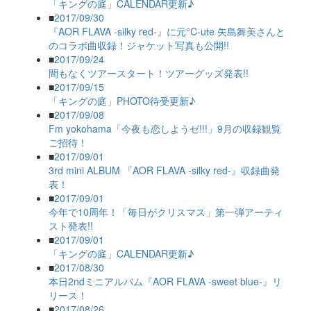
「キングの庭」CALENDAR更新♪
■
2017/09/30
『AOR FLAVA -silky red-』に元°C-ute 矢島舞美さんと
のコラボ曲収録！ジャケット写真も公開!!
■
2017/09/24
間もなくツアースタート！ツアーグッズ発表!!
■
2017/09/15
「キングの庭」PHOTO待受更新♪
■
2017/09/08
Fm yokohama「今夜も恋しようゼ!!!」9月の収録観覧
ご招待！
■
2017/09/01
3rd mini ALBUM 『AOR FLAVA -silky red-』収録曲発
表！
■
2017/09/01
今年で10周年！「毎日がクリスマス」第一弾アーティ
スト発表!!
■
2017/09/01
「キングの庭」CALENDAR更新♪
■
2017/08/30
本日2ndミニアルバム『AOR FLAVA -sweet blue-』リ
リース！
■
2017/08/26