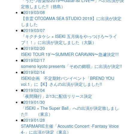
「うだつ音楽祭2019〜Gatar-ist LIVE〜」への出演が決
定致しました!!（徳島）
■
2019/03/08
【音霊 OTODAMA SEA STUDIO 2019】に出演が決定
しました
■
2019/03/07
『キクチタケシ × ISEKI 五月病をやっつけろ〜ライ
ブ！！』に出演が決定しました（大阪）
■
2019/02/20
ISEKI TOUR 19’〜SUMMER CARAVAN〜急遽決定!!!
■
2019/02/17
someno kyoto presents「そめの銘唄」に出演が決定!!
■
2019/02/14
ISEKI企画 不定期対バンイベント「BREND YOU
vol.1」に【K】さんの出演が決定しました!!
■
2019/02/04
「夜間飛行」2/13に配信リリース決定
■
2019/01/30
「ISEKI × The Super Ball」への出演が決定致しまし
た!! （東京）
■
2019/01/28
STARMARIE主催「Acoustic Concert -Fantasy Voice
4-」に出演が決定（東京）