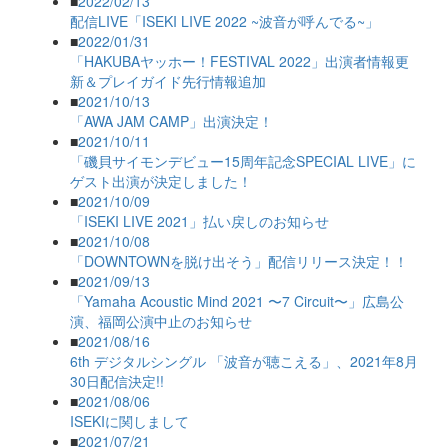
■
2022/02/13
配信LIVE「ISEKI LIVE 2022 ~波音が呼んでる~」
■
2022/01/31
「HAKUBAヤッホー！FESTIVAL 2022」出演者情報更
新＆プレイガイド先行情報追加
■
2021/10/13
「AWA JAM CAMP」出演決定！
■
2021/10/11
「磯貝サイモンデビュー15周年記念SPECIAL LIVE」に
ゲスト出演が決定しました！
■
2021/10/09
「ISEKI LIVE 2021」払い戻しのお知らせ
■
2021/10/08
「DOWNTOWNを脱け出そう」配信リリース決定！！
■
2021/09/13
「Yamaha Acoustic Mind 2021 〜7 Circuit〜」広島公
演、福岡公演中止のお知らせ
■
2021/08/16
6th デジタルシングル 「波音が聴こえる」、2021年8月
30日配信決定!!
■
2021/08/06
ISEKIに関しまして
■
2021/07/21