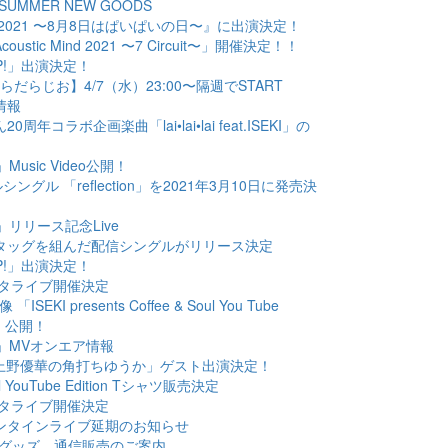
021 SUMMER NEW GOODS
か美祭 2021 〜8月8日はぱいぱいの日〜』に出演決定！
 Acoustic Mind 2021 〜7 Circuit〜」開催決定！！
M UP!」出演決定！
KIのだらだらじお】4/7（水）23:00〜隔週でSTART
演情報
ん20周年コラボ企画楽曲「lai•lai•lai feat.ISEKI」の
ion」Music Video公開！
デジタルシングル 「reflection」を2021年3月10日に発売決
tion」リリース記念Live
口恭吾とタッグを組んだ配信シングルがリリース決定
M UP!」出演決定！
 インスタライブ開催決定
像 「ISEKI presents Coffee & Soul You Tube
IO」公開！
ction」MVオンエア情報
VK番組「上野優華の角打ちゆうか」ゲスト出演決定！
Soul YouTube Edition Tシャツ販売決定
 インスタライブ開催決定
年＆バレンタインライブ延期のお知らせ
KI 5周年グッズ 通信販売のご案内