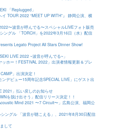
SEKI 「Replugged」
ウヘイ TOUR 2022 “MEET UP WITH”』 静岡公演、横
KI LIVE 2022〜波音が呼んでる〜スペシャルLIVEフォト販売
デジタルシングル 「TORCH」を2022年3月16日（水）配信
sents Legato Project All Stars Dinner Show!
E「ISEKI LIVE 2022 ~波音が呼んでる~」
KUBAヤッホー！FESTIVAL 2022」出演者情報更新＆プレ
 JAM CAMP」出演決定！
貝サイモンデビュー15周年記念SPECIAL LIVE」にゲスト出
I LIVE 2021」払い戻しのお知らせ
DOWNTOWNを脱け出そう」配信リリース決定！！
a Acoustic Mind 2021 〜7 Circuit〜」広島公演、福岡公
h デジタルシングル 「波音が聴こえる」、2021年8月30日配信
関しまして