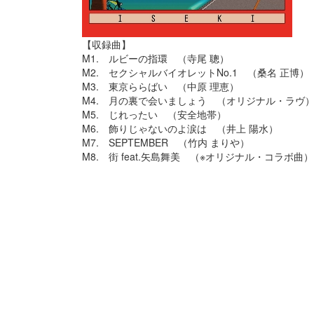
【収録曲】
M1. ルビーの指環 （寺尾 聰）
M2. セクシャルバイオレットNo.1 （桑名 正博）
M3. 東京ららばい （中原 理恵）
M4. 月の裏で会いましょう （オリジナル・ラヴ
M5. じれったい （安全地帯）
M6. 飾りじゃないのよ涙は （井上 陽水）
M7. SEPTEMBER （竹内 まりや）
M8. 街 feat.矢島舞美 （※オリジナル・コラボ曲）