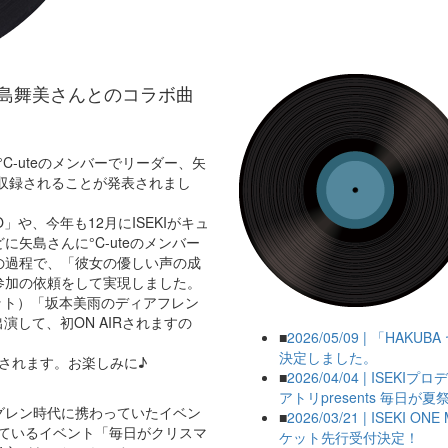
-ute 矢島舞美さんとのコラボ曲
に、元°C-uteのメンバーでリーダー、矢
」が収録されることが発表されまし
DIO」や、今年も12月にISEKIがキュ
矢島さんに°C-uteのメンバー
の過程で、「彼女の優しい声の成
参加の依頼をして実現しました。
局ネット）「坂本美雨のディアフレン
出演して、初ON AIRされますの
■
2026/05/09 | 「HA
決定しました。
されます。お楽しみに♪
■
2026/04/04 | I
アトリpresents 毎日が夏
グレン時代に携わっていたイベン
■
2026/03/21 | ISE
携わっているイベント「毎日がクリスマ
ケット先行受付決定！