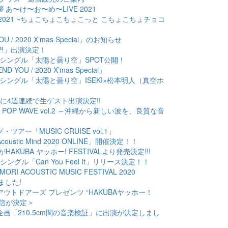
挨拶 あ〜け〜お〜め〜LIVE 2021
KI LIVE 2021 ~ちょこちょこちょこっと こちょこちょチョコ
YOU / 2020 X’mas Special」のお知らせ
M UP!」出演決定！
hデジタルシングル「太陽と曇り空」SPOT公開！
END YOU / 2020 X’mas Special」
hデジタルシングル「太陽と曇り空」ISEKI×松本明人（真空ホ
ヨコハマに4週連続で生ゲスト出演決定!!
NAWA POP WAVE vol.2 ～沖縄から新しい波を、良質な音
ング・ツアー「MUSIC CRUISE vol.1」
a Acoustic Mind 2020 ONLINE」開催決定！！
ッズがHAKUBA ヤッホー! FESTIVALより発売決定!!!
ジタルシングル「Can You Feel It」リリース決定！！
 MORI ACOUSTIC MUSIC FESTIVAL 2020
ました!
ルペンアウトドアーズ プレゼンツ “HAKUBAヤッホー！
配信が決定＞
空ホロウ企画「210.5cm間の音楽検証」に出演が決定しまし