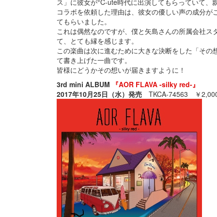
ス」に彼女が°C-ute時代に出演してもらっていて
コラボを依頼した理由は、彼女の優しい声の成分が
てもらいました。
これは偶然なのですが、僕と矢島さんの所属会社ス
て、とても縁を感じます。
この楽曲は次に進むために大きな決断をした「その
て書き上げた一曲です。
皆様にどうかその想いが届きますように！
3rd mini ALBUM
『AOR FLAVA -silky red-』
2017年10月25日（水）発売
TKCA-74563 ￥2,0