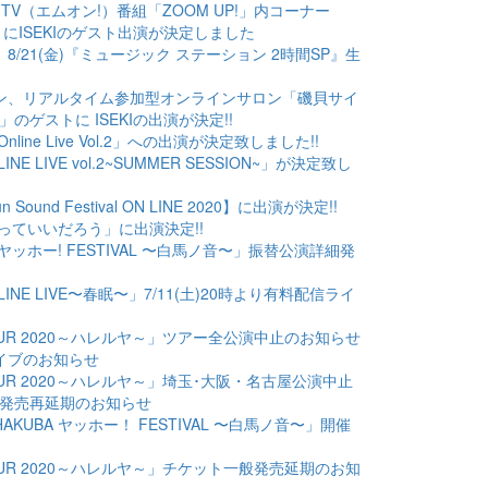
C ON! TV（エムオン!）番組「ZOOM UP!」内コーナー
Out~」にISEKIのゲスト出演が決定しました
グレン、8/21(金)『ミュージック ステーション 2時間SP』生
磯貝サイモン、リアルタイム参加型オンラインサロン「磯貝サイ
ゲストに ISEKIの出演が決定!!
 Online Live Vol.2」への出演が決定致しました!!
 ONLINE LIVE vol.2~SUMMER SESSION~」が決定致し
 Sun Sound Festival ON LINE 2020】に出演が決定!!
朝日「歌っていいだろう」に出演決定!!
KUBA ヤッホー! FESTIVAL 〜白馬ノ音〜」振替公演詳細発
KI ONLINE LIVE〜春眠〜」7/11(土)20時より有料配信ライ
EKI TOUR 2020～ハレルヤ～」ツアー全公演中止のお知らせ
スタライブのお知らせ
EKI TOUR 2020～ハレルヤ～」埼玉･大阪・名古屋公演中止
発売再延期のお知らせ
】「HAKUBA ヤッホー！ FESTIVAL 〜白馬ノ音〜」開催
EKI TOUR 2020～ハレルヤ～」チケット一般発売延期のお知