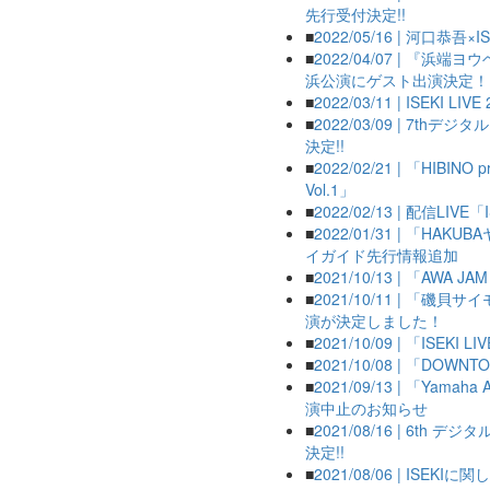
先行受付決定!!
■
2022/05/16 | 河口恭吾×I
■
2022/04/07 | 『浜端ヨ
浜公演にゲスト出演決定！
■
2022/03/11 | ISE
■
2022/03/09 | 7th
決定!!
■
2022/02/21 | 「HIBINO pre
Vol.1」
■
2022/02/13 | 配信LIV
■
2022/01/31 | 「HA
イガイド先行情報追加
■
2021/10/13 | 「AWA
■
2021/10/11 | 「磯
演が決定しました！
■
2021/10/09 | 「ISEK
■
2021/10/08 | 「
■
2021/09/13 | 「Yamah
演中止のお知らせ
■
2021/08/16 | 6t
決定!!
■
2021/08/06 | ISEKIに