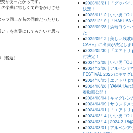
、親交があったからです。
■
2026/03/21 | 
この楽曲に欲しくて声をかけさせ
決定！
■
2026/01/12 | いい男 T
タッフ同士が昔の同僚だったりし
■
2025/12/19 | 「HAKU
■
2025/09/28 | 浜端ヨ
想い」を言葉にしてみたいと思っ
た！
■
2025/09/12 | 美
CARE』に出演が決定しま
■
2025/05/30 | 「エア
付決定！
00（税込）
■
2024/12/08 | いい男 T
■
2024/12/06 | アル
FESTIVAL 2025 に
■
2024/10/05 | エアトリ p
■
2024/06/28 | YA
奏動画公開！
■
2024/06/04 | キ
■
2024/04/09 | サウ
■
2024/04/01 | 「エアト
■
2024/03/14 | いい男 T
■
2024/03/14 | 20
■
2024/03/01 | アル