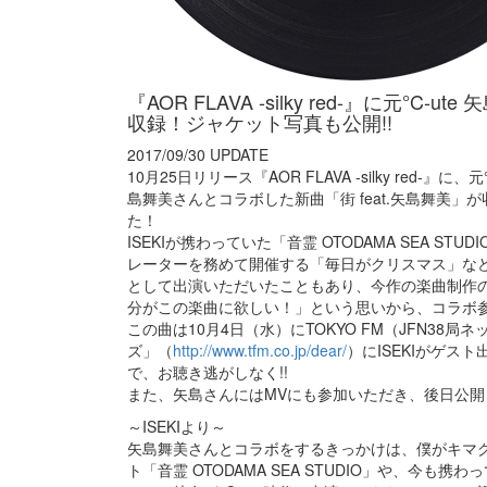
『AOR FLAVA -silky red-』に元°C
収録！ジャケット写真も公開!!
2017/09/30 UPDATE
10月25日リリース『AOR FLAVA -silky red-』
島舞美さんとコラボした新曲「街 feat.矢島舞美
た！
ISEKIが携わっていた「音霊 OTODAMA SEA STU
レーターを務めて開催する「毎日がクリスマス」などに
として出演いただいたこともあり、今作の楽曲制作
分がこの楽曲に欲しい！」という思いから、コラボ
この曲は10月4日（水）にTOKYO FM（JFN38
ズ」（
http://www.tfm.co.jp/dear/
）にISEKIがゲスト
で、お聴き逃がしなく!!
また、矢島さんにはMVにも参加いただき、後日公開
～ISEKIより～
矢島舞美さんとコラボをするきっかけは、僕がキマ
ト「音霊 OTODAMA SEA STUDIO」や、今も