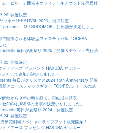
「グッバイ、ムービル。」開催＆オフィシャルチケット先行受付
OUR 26’ 開催決定！
BA ヤッホー! FESTIVAL 2026」出演決定！
ウヘイ presents「MITSUDOMOE」に出演が決定しまし
しい残波岬で開催される体験型フェスティバル『OCEAN
した！
トリ presents 毎日が夏祭り 2025」開催＆チケット先行受
OUR 25’ 開催決定！
ペンアウトドアーズ プレゼンツ HAKUBA ヤッホー!
キマグレンとして参加が決定しました！
resents 毎日がクリスマス2024 15th Anniversary 開催
MAHAの最新アコースティックギター FG9/FS9シリーズの試
マグレンが解散から９年の時を経て、再結成を発表！
ンドメッセ2024にISEKIの出演が決定いたしました。
リ presents 毎日が夏祭り 2024」開催決定！
OUR 24’ 開催決定！
24.2.18@浅草花劇場スペシャルライブフォト販売開始！
ペンアウトドアーズ プレゼンツ HAKUBA ヤッホー!