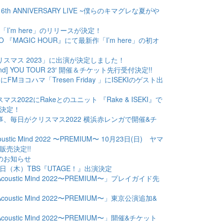
15th/16th ANNIVERSARY LIVE ~僕らのキマグレな夏がや
I最新作「I’m here」のリリースが決定！
AGANO 『MAGIC HOUR』にて最新作「I’m here」の初オ
日がクリスマス 2023」に出演が決定しました！
d×Blend] YOU TOUR 23′ 開催＆チケット先行受付決定!!
5（金）にFMヨコハマ「Tresen Friday 」にISEKIのゲスト出
リスマス2022にRakeとのユニット 『Rake & ISEKI』で
決定！
の恒例行事、毎日がクリスマス2022 横浜赤レンガで開催&チ
 Acoustic Mind 2022 〜PREMIUM〜 10月23日(日) ヤマ
売決定!!
通販のお知らせ
2年9月1日（木）TBS『UTAGE！』出演決定
ha Acoustic Mind 2022〜PREMIUM〜」プレイガイド先
ha Acoustic Mind 2022〜PREMIUM〜」東京公演追加&
ha Acoustic Mind 2022〜PREMIUM〜」開催&チケット