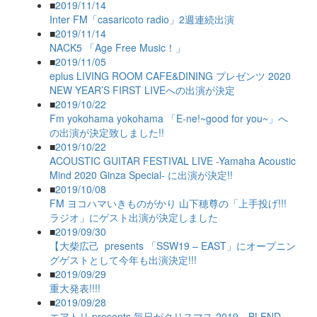
■
2019/11/14
Inter FM「casaricoto radio」2週連続出演
■
2019/11/14
NACK5 「Age Free Music！」
■
2019/11/05
eplus LIVING ROOM CAFE&DINING プレゼンツ 2020
NEW YEAR’S FIRST LIVEへの出演が決定
■
2019/10/22
Fm yokohama yokohama 「E-ne!~good for you~」へ
の出演が決定致しました!!
■
2019/10/22
ACOUSTIC GUITAR FESTIVAL LIVE -Yamaha Acoustic
Mind 2020 Ginza Special- に出演が決定!!
■
2019/10/08
FM ヨコハマいきものがかり 山下穂尊の「上手投げ!!!
ラジオ」にゲスト出演が決定しました
■
2019/09/30
【大柴広己 presents 「SSW19 – EAST」にオープニン
グゲストとして今年も出演決定!!!
■
2019/09/29
重大発表!!!!
■
2019/09/28
エアトリ presents 毎日がクリスマス 2019 BLEND