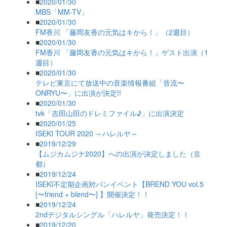
■
2020/01/30
MBS「MM-TV」
■
2020/01/30
FM香川 「藤岡友香の元気はキから！」（2週目）
■
2020/01/30
FM香川 「藤岡友香の元気はキから！」ゲスト出演（1
週目）
■
2020/01/30
テレビ東京にて放送中の音楽情報番組「音流〜
ONRYU〜」に出演が決定!!
■
2020/01/30
tvk「吉田山田のドレミファイル♪」に出演決定
■
2020/01/25
ISEKI TOUR 2020 ～ハレルヤ～
■
2019/12/29
【ムジカムジナ2020】への出演が決定しました（京
都）
■
2019/12/24
ISEKI不定期企画対バンイベント【BREND YOU vol.5
[〜friend × blend〜] 】開催決定！！
■
2019/12/24
2ndデジタルシングル「ハレルヤ」発売決定！！
■
2019/12/20