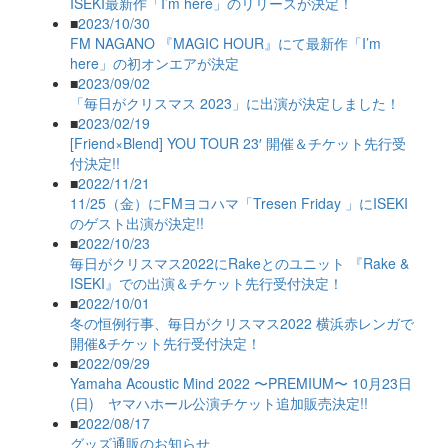
ISEKI最新作「I’m here」のリリースが決定！
■
2023/10/30
FM NAGANO 『MAGIC HOUR』にて最新作「I’m
here」の初オンエアが決定
■
2023/09/02
「毎日がクリスマス 2023」に出演が決定しました！
■
2023/02/19
[Friend×Blend] YOU TOUR 23′ 開催＆チケット先行受
付決定!!
■
2022/11/21
11/25（金）にFMヨコハマ「Tresen Friday 」にISEKI
のゲスト出演が決定!!
■
2022/10/23
毎日がクリスマス2022にRakeとのユニット 『Rake &
ISEKI』での出演＆チケット先行受付決定！
■
2022/10/01
冬の恒例行事、毎日がクリスマス2022 横浜赤レンガで
開催&チケット先行受付決定！
■
2022/09/29
Yamaha Acoustic Mind 2022 〜PREMIUM〜 10月23日
(日) ヤマハホール公演チケット追加販売決定!!
■
2022/08/17
グッズ通販のお知らせ