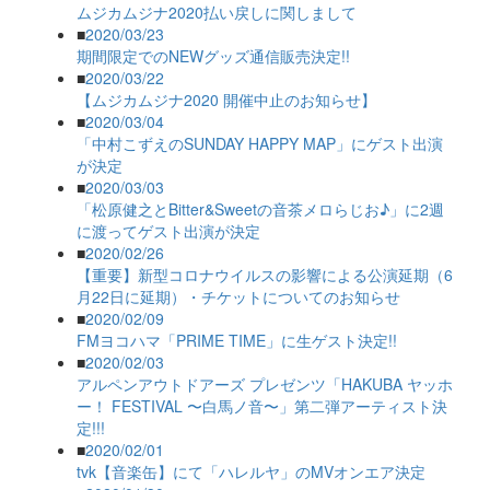
ムジカムジナ2020払い戻しに関しまして
■
2020/03/23
期間限定でのNEWグッズ通信販売決定!!
■
2020/03/22
【ムジカムジナ2020 開催中止のお知らせ】
■
2020/03/04
「中村こずえのSUNDAY HAPPY MAP」にゲスト出演
が決定
■
2020/03/03
「松原健之とBitter&Sweetの音茶メロらじお♪」に2週
に渡ってゲスト出演が決定
■
2020/02/26
【重要】新型コロナウイルスの影響による公演延期（6
月22日に延期）・チケットについてのお知らせ
■
2020/02/09
FMヨコハマ「PRIME TIME」に生ゲスト決定!!
■
2020/02/03
アルペンアウトドアーズ プレゼンツ「HAKUBA ヤッホ
ー！ FESTIVAL 〜白馬ノ音〜」第二弾アーティスト決
定!!!
■
2020/02/01
tvk【音楽缶】にて「ハレルヤ」のMVオンエア決定