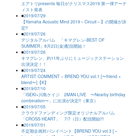
エアトリpresents 毎日がクリスマス2019 第一弾アーテ
ィスト発表
■
2019/07/29
【Yamaha Acoustic Mind 2019～Circuit～】の開催が決
定!!
■
2019/07/26
デジタルアルバム 「キマグレン-BEST OF
SUMMER」8月2日(金)配信開始！
■
2019/07/26
キマグレン、約11年ぶりにミュージックステーション
出演決定！！
■
2019/07/24
ARTIST COMMENT – BREND YOU vol.1 [〜friend ×
blend〜]【K】
■
2019/07/10
「ISEKI×川島ケイジ 2MAN LIVE 〜Nearby birthday
combination〜」に出演が決定!!（東京）
■
2019/07/05
クラウドファンディング限定オリジナルアルバム
「CROSS HEART」 7/7（日）配信開始!!!
■
2019/07/01
不定期企画対バンイベント【BREND YOU vol.3 [～