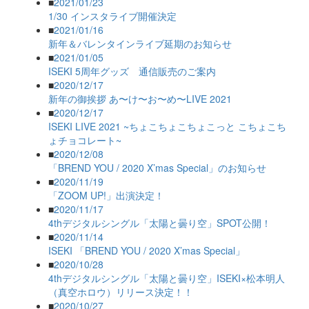
■
2021/01/23
1/30 インスタライブ開催決定
■
2021/01/16
新年＆バレンタインライブ延期のお知らせ
■
2021/01/05
ISEKI 5周年グッズ 通信販売のご案内
■
2020/12/17
新年の御挨拶 あ〜け〜お〜め〜LIVE 2021
■
2020/12/17
ISEKI LIVE 2021 ~ちょこちょこちょこっと こちょこち
ょチョコレート~
■
2020/12/08
「BREND YOU / 2020 X’mas Special」のお知らせ
■
2020/11/19
「ZOOM UP!」出演決定！
■
2020/11/17
4thデジタルシングル「太陽と曇り空」SPOT公開！
■
2020/11/14
ISEKI 「BREND YOU / 2020 X’mas Special」
■
2020/10/28
4thデジタルシングル「太陽と曇り空」ISEKI×松本明人
（真空ホロウ）リリース決定！！
■
2020/10/27