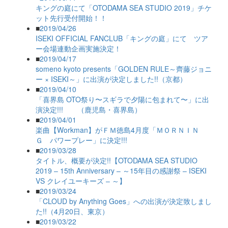
キングの庭にて「OTODAMA SEA STUDIO 2019」チケ
ット先行受付開始！！
■
2019/04/26
ISEKI OFFICIAL FANCLUB「キングの庭」にて ツア
ー会場連動企画実施決定！
■
2019/04/17
someno kyoto presents「GOLDEN RULE～齊藤ジョニ
ー × ISEKI～」に出演が決定しました!!（京都）
■
2019/04/10
「喜界島 OTO祭り〜スギラで夕陽に包まれて〜」に出
演決定!!! （鹿児島・喜界島）
■
2019/04/01
楽曲【Workman】がＦＭ徳島4月度「ＭＯＲＮＩＮ
Ｇ パワープレー」に決定!!!
■
2019/03/28
タイトル、概要が決定!!【OTODAMA SEA STUDIO
2019 – 15th Anniversary – ～15年目の感謝祭 – ISEKI
VS クレイユーキーズ – ～】
■
2019/03/24
「CLOUD by Anything Goes」への出演が決定致しまし
た!!（4月20日、東京）
■
2019/03/22