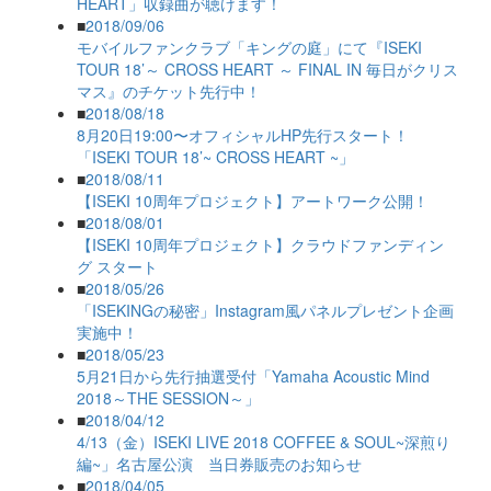
HEART」収録曲が聴けます！
■
2018/09/06
モバイルファンクラブ「キングの庭」にて『ISEKI
TOUR 18’～ CROSS HEART ～ FINAL IN 毎日がクリス
マス』のチケット先行中！
■
2018/08/18
8月20日19:00〜オフィシャルHP先行スタート！
「ISEKI TOUR 18’~ CROSS HEART ~」
■
2018/08/11
【ISEKI 10周年プロジェクト】アートワーク公開！
■
2018/08/01
【ISEKI 10周年プロジェクト】クラウドファンディン
グ スタート
■
2018/05/26
「ISEKINGの秘密」Instagram風パネルプレゼント企画
実施中！
■
2018/05/23
5月21日から先行抽選受付「Yamaha Acoustic Mind
2018～THE SESSION～」
■
2018/04/12
4/13（金）ISEKI LIVE 2018 COFFEE & SOUL~深煎り
編~」名古屋公演 当日券販売のお知らせ
■
2018/04/05