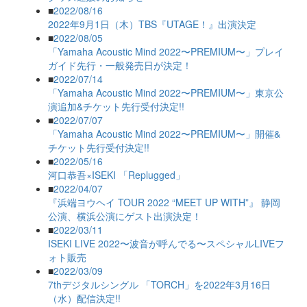
■
2022/08/16
2022年9月1日（木）TBS『UTAGE！』出演決定
■
2022/08/05
「Yamaha Acoustic Mind 2022〜PREMIUM〜」プレイ
ガイド先行・一般発売日が決定！
■
2022/07/14
「Yamaha Acoustic Mind 2022〜PREMIUM〜」東京公
演追加&チケット先行受付決定!!
■
2022/07/07
「Yamaha Acoustic Mind 2022〜PREMIUM〜」開催&
チケット先行受付決定!!
■
2022/05/16
河口恭吾×ISEKI 「Replugged」
■
2022/04/07
『浜端ヨウヘイ TOUR 2022 “MEET UP WITH”』 静岡
公演、横浜公演にゲスト出演決定！
■
2022/03/11
ISEKI LIVE 2022〜波音が呼んでる〜スペシャルLIVEフ
ォト販売
■
2022/03/09
7thデジタルシングル 「TORCH」を2022年3月16日
（水）配信決定!!