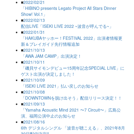
■
2022/02/21
「HIBINO presents Legato Project All Stars Dinner
Show! Vol.1」
■
2022/02/13
配信LIVE「ISEKI LIVE 2022 ~波音が呼んでる~」
■
2022/01/31
「HAKUBAヤッホー！FESTIVAL 2022」出演者情報更
新＆プレイガイド先行情報追加
■
2021/10/13
「AWA JAM CAMP」出演決定！
■
2021/10/11
「磯貝サイモンデビュー15周年記念SPECIAL LIVE」に
ゲスト出演が決定しました！
■
2021/10/09
「ISEKI LIVE 2021」払い戻しのお知らせ
■
2021/10/08
「DOWNTOWNを脱け出そう」配信リリース決定！！
■
2021/09/13
「Yamaha Acoustic Mind 2021 〜7 Circuit〜」広島公
演、福岡公演中止のお知らせ
■
2021/08/16
6th デジタルシングル 「波音が聴こえる」、2021年8月
30日配信決定!!