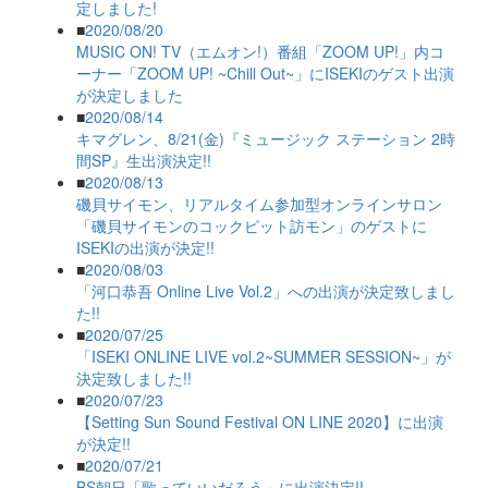
定しました!
■
2020/08/20
MUSIC ON! TV（エムオン!）番組「ZOOM UP!」内コ
ーナー「ZOOM UP! ~Chill Out~」にISEKIのゲスト出演
が決定しました
■
2020/08/14
キマグレン、8/21(金)『ミュージック ステーション 2時
間SP』生出演決定!!
■
2020/08/13
磯貝サイモン、リアルタイム参加型オンラインサロン
「磯貝サイモンのコックピット訪モン」のゲストに
ISEKIの出演が決定!!
■
2020/08/03
「河口恭吾 Online Live Vol.2」への出演が決定致しまし
た!!
■
2020/07/25
「ISEKI ONLINE LIVE vol.2~SUMMER SESSION~」が
決定致しました!!
■
2020/07/23
【Setting Sun Sound Festival ON LINE 2020】に出演
が決定!!
■
2020/07/21
BS朝日「歌っていいだろう」に出演決定!!