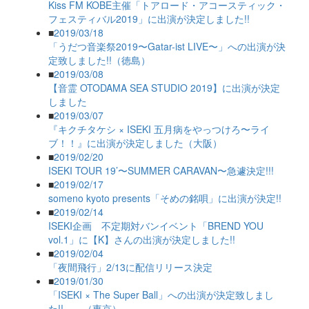
Kiss FM KOBE主催「トアロード・アコースティック・
フェスティバル2019」に出演が決定しました!!
■
2019/03/18
「うだつ音楽祭2019〜Gatar-ist LIVE〜」への出演が決
定致しました!!（徳島）
■
2019/03/08
【音霊 OTODAMA SEA STUDIO 2019】に出演が決定
しました
■
2019/03/07
『キクチタケシ × ISEKI 五月病をやっつけろ〜ライ
ブ！！』に出演が決定しました（大阪）
■
2019/02/20
ISEKI TOUR 19’〜SUMMER CARAVAN〜急遽決定!!!
■
2019/02/17
someno kyoto presents「そめの銘唄」に出演が決定!!
■
2019/02/14
ISEKI企画 不定期対バンイベント「BREND YOU
vol.1」に【K】さんの出演が決定しました!!
■
2019/02/04
「夜間飛行」2/13に配信リリース決定
■
2019/01/30
「ISEKI × The Super Ball」への出演が決定致しまし
た!! （東京）