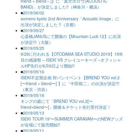
friend × blend～]】に「真空ホロウ(ACOUSTIC
BAND)」が決定しました!!（神奈川・横浜）
■
2019/06/02
someno kyoto 2nd Anniversary「Acoustic Image」に
出演が決定しました !!（京都）
■
2019/05/27
心斎橋JANUSにて開催の【Mountain Luck 12】に出演
が決定!!!（大阪）
■
2019/05/25
9/29に行われる【OTODAMA SEA STUDIO 2019】15年
目の感謝祭 – ISEKI VS クレイユーキーズ –オフィシャ
ルHP先行が6月6日より開始!!
■
2019/05/16
ISEKI不定期企画 対バンイベント【BREND YOU vol.2
[〜friend × blend〜] 】に「中田裕二」の出演が決定!!!
（東京・渋谷）
■
2019/05/16
キングの庭にて「BREND YOU vol.2[〜
friend×blend〜]」開催＆チケット先行受付決定！
■
2019/05/13
ISEKI TOUR 19’〜SUMMER CARAVAN〜のNEWグッズ
が会場にて販売開始!!
■
2019/05/11