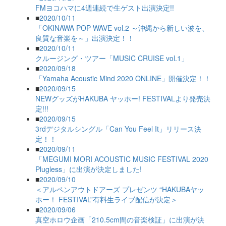
FMヨコハマに4週連続で生ゲスト出演決定!!
■
2020/10/11
「OKINAWA POP WAVE vol.2 ～沖縄から新しい波を、
良質な音楽を～」出演決定！！
■
2020/10/11
クルージング・ツアー「MUSIC CRUISE vol.1」
■
2020/09/18
「Yamaha Acoustic Mind 2020 ONLINE」開催決定！！
■
2020/09/15
NEWグッズがHAKUBA ヤッホー! FESTIVALより発売決
定!!!
■
2020/09/15
3rdデジタルシングル「Can You Feel It」リリース決
定！！
■
2020/09/11
「MEGUMI MORI ACOUSTIC MUSIC FESTIVAL 2020
Plugless」に出演が決定しました!
■
2020/09/10
＜アルペンアウトドアーズ プレゼンツ “HAKUBAヤッ
ホー！ FESTIVAL”有料生ライブ配信が決定＞
■
2020/09/06
真空ホロウ企画「210.5cm間の音楽検証」に出演が決