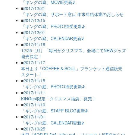
「キングの庭」MOVIE更新♪
■
2017/12/21
「キングの庭」サポート窓口 年末年始休業のおしらせ
■
2017/12/15
「キングの庭」PHOTO待受更新♪
■
2017/12/01
「キングの庭」CALENDAR更新♪
■
2017/11/18
12/25（月）「毎日がクリスマス」会場にてNEWグッズ
発売決定！
■
2017/11/17
本日より「COFFEE & SOUL」ブランケット通信販売
スタート！
■
2017/11/15
「キングの庭」PHOTO待受更新♪
■
2017/11/11
KINGest限定「クリスマス福袋」発売！
■
2017/11/10
「キングの庭」STAFF BLOG更新♪
■
2017/11/01
「キングの庭」CALENDAR更新♪
■
2017/10/25
本日『AOR FLAVA -silky red-』リリース！ISEKIからの