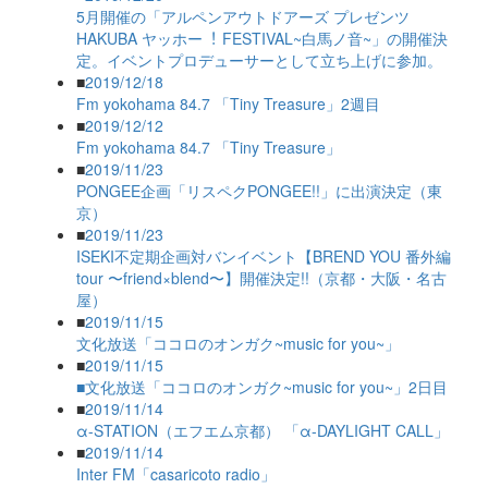
5月開催の「アルペンアウトドアーズ プレゼンツ
HAKUBA ヤッホー︕ FESTIVAL~白馬ノ音~」の開催決
定。イベントプロデューサーとして立ち上げに参加。
■
2019/12/18
Fm yokohama 84.7 「Tiny Treasure」2週目
■
2019/12/12
Fm yokohama 84.7 「Tiny Treasure」
■
2019/11/23
PONGEE企画「リスペクPONGEE!!」に出演決定（東
京）
■
2019/11/23
ISEKI不定期企画対バンイベント【BREND YOU 番外編
tour 〜friend×blend〜】開催決定!!（京都・大阪・名古
屋）
■
2019/11/15
文化放送「ココロのオンガク~music for you~」
■
2019/11/15
■文化放送「ココロのオンガク~music for you~」2日目
■
2019/11/14
α-STATION（エフエム京都） 「α-DAYLIGHT CALL」
■
2019/11/14
Inter FM「casaricoto radio」