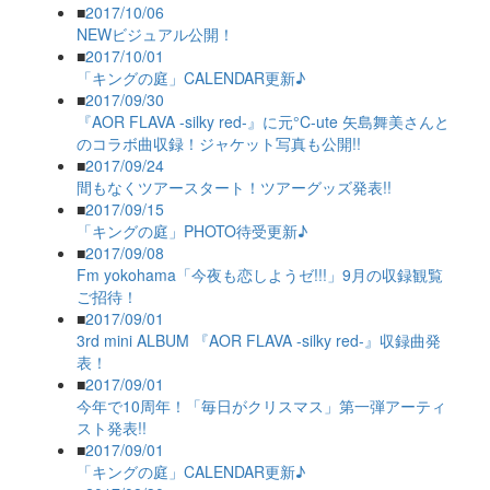
■
2017/10/06
NEWビジュアル公開！
■
2017/10/01
「キングの庭」CALENDAR更新♪
■
2017/09/30
『AOR FLAVA -silky red-』に元°C-ute 矢島舞美さんと
のコラボ曲収録！ジャケット写真も公開!!
■
2017/09/24
間もなくツアースタート！ツアーグッズ発表!!
■
2017/09/15
「キングの庭」PHOTO待受更新♪
■
2017/09/08
Fm yokohama「今夜も恋しようゼ!!!」9月の収録観覧
ご招待！
■
2017/09/01
3rd mini ALBUM 『AOR FLAVA -silky red-』収録曲発
表！
■
2017/09/01
今年で10周年！「毎日がクリスマス」第一弾アーティ
スト発表!!
■
2017/09/01
「キングの庭」CALENDAR更新♪