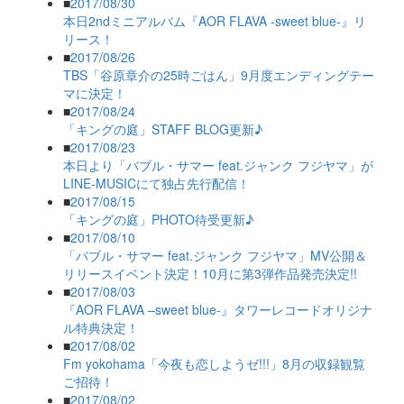
■
2017/08/30
本日2ndミニアルバム『AOR FLAVA -sweet blue-』リ
リース！
■
2017/08/26
TBS「谷原章介の25時ごはん」9月度エンディングテー
マに決定！
■
2017/08/24
「キングの庭」STAFF BLOG更新♪
■
2017/08/23
本日より「バブル・サマー feat.ジャンク フジヤマ」が
LINE-MUSICにて独占先行配信！
■
2017/08/15
「キングの庭」PHOTO待受更新♪
■
2017/08/10
「バブル・サマー feat.ジャンク フジヤマ」MV公開＆
リリースイベント決定！10月に第3弾作品発売決定!!
■
2017/08/03
『AOR FLAVA –sweet blue-』タワーレコードオリジナ
ル特典決定！
■
2017/08/02
Fm yokohama「今夜も恋しようゼ!!!」8月の収録観覧
ご招待！
■
2017/08/02