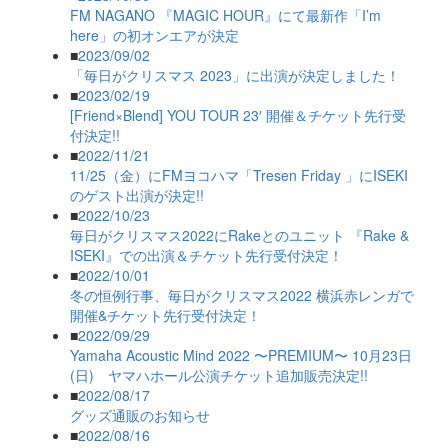
FM NAGANO 『MAGIC HOUR』にて最新作「I’m
here」の初オンエアが決定
■
2023/09/02
「毎日がクリスマス 2023」に出演が決定しました！
■
2023/02/19
[Friend×Blend] YOU TOUR 23′ 開催＆チケット先行受
付決定!!
■
2022/11/21
11/25（金）にFMヨコハマ「Tresen Friday 」にISEKI
のゲスト出演が決定!!
■
2022/10/23
毎日がクリスマス2022にRakeとのユニット 『Rake &
ISEKI』での出演＆チケット先行受付決定！
■
2022/10/01
冬の恒例行事、毎日がクリスマス2022 横浜赤レンガで
開催&チケット先行受付決定！
■
2022/09/29
Yamaha Acoustic Mind 2022 〜PREMIUM〜 10月23日
(日) ヤマハホール公演チケット追加販売決定!!
■
2022/08/17
グッズ通販のお知らせ
■
2022/08/16