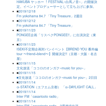
HAKUBA ヤッホー︕ FESTIVAL~白馬ノ音~」の開催決
定。イベントプロデューサーとして立ち上げに参加。
■
2019/12/18
Fm yokohama 84.7 「Tiny Treasure」2週目
■
2019/12/12
Fm yokohama 84.7 「Tiny Treasure」
■
2019/11/23
PONGEE企画「リスペクPONGEE!!」に出演決定（東
京）
■
2019/11/23
ISEKI不定期企画対バンイベント【BREND YOU 番外編
tour 〜friend×blend〜】開催決定!!（京都・大阪・名古
屋）
■
2019/11/15
文化放送「ココロのオンガク~music for you~」
■
2019/11/15
■文化放送「ココロのオンガク~music for you~」2日目
■
2019/11/14
α-STATION（エフエム京都） 「α-DAYLIGHT CALL」
■
2019/11/14
Inter FM「casaricoto radio」
■
2019/11/14
Inter FM「casaricoto radio」2週連続出演