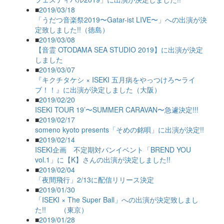
■
2019/03/18
「うだつ音楽祭2019〜Gatar-ist LIVE〜」への出演が決
定致しました!!（徳島）
■
2019/03/08
【音霊 OTODAMA SEA STUDIO 2019】に出演が決定
しました
■
2019/03/07
『キクチタケシ × ISEKI 五月病をやっつけろ〜ライ
ブ！！』に出演が決定しました（大阪）
■
2019/02/20
ISEKI TOUR 19’〜SUMMER CARAVAN〜急遽決定!!!
■
2019/02/17
someno kyoto presents「そめの銘唄」に出演が決定!!
■
2019/02/14
ISEKI企画 不定期対バンイベント「BREND YOU
vol.1」に【K】さんの出演が決定しました!!
■
2019/02/04
「夜間飛行」2/13に配信リリース決定
■
2019/01/30
「ISEKI × The Super Ball」への出演が決定致しまし
た!! （東京）
■
2019/01/28