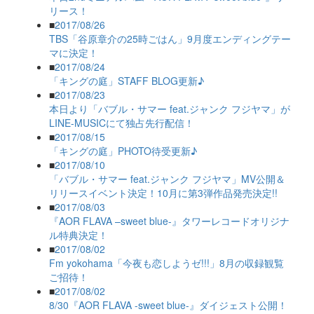
リース！
■
2017/08/26
TBS「谷原章介の25時ごはん」9月度エンディングテー
マに決定！
■
2017/08/24
「キングの庭」STAFF BLOG更新♪
■
2017/08/23
本日より「バブル・サマー feat.ジャンク フジヤマ」が
LINE-MUSICにて独占先行配信！
■
2017/08/15
「キングの庭」PHOTO待受更新♪
■
2017/08/10
「バブル・サマー feat.ジャンク フジヤマ」MV公開＆
リリースイベント決定！10月に第3弾作品発売決定!!
■
2017/08/03
『AOR FLAVA –sweet blue-』タワーレコードオリジナ
ル特典決定！
■
2017/08/02
Fm yokohama「今夜も恋しようゼ!!!」8月の収録観覧
ご招待！
■
2017/08/02
8/30『AOR FLAVA -sweet blue-』ダイジェスト公開！