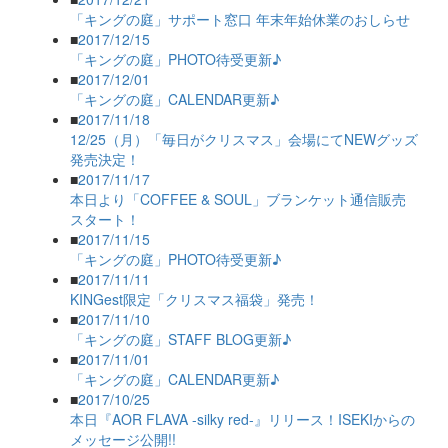
「キングの庭」サポート窓口 年末年始休業のおしらせ
■
2017/12/15
「キングの庭」PHOTO待受更新♪
■
2017/12/01
「キングの庭」CALENDAR更新♪
■
2017/11/18
12/25（月）「毎日がクリスマス」会場にてNEWグッズ
発売決定！
■
2017/11/17
本日より「COFFEE & SOUL」ブランケット通信販売
スタート！
■
2017/11/15
「キングの庭」PHOTO待受更新♪
■
2017/11/11
KINGest限定「クリスマス福袋」発売！
■
2017/11/10
「キングの庭」STAFF BLOG更新♪
■
2017/11/01
「キングの庭」CALENDAR更新♪
■
2017/10/25
本日『AOR FLAVA -silky red-』リリース！ISEKIからの
メッセージ公開!!