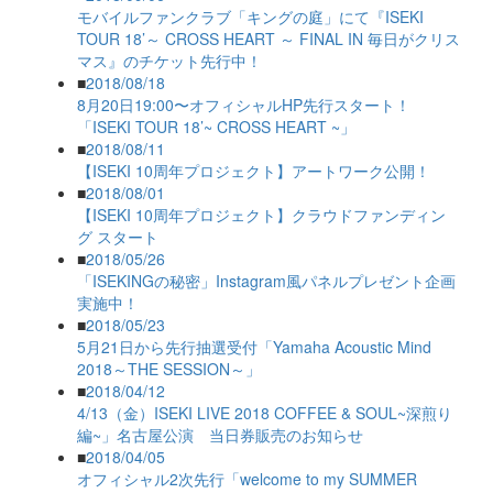
モバイルファンクラブ「キングの庭」にて『ISEKI
TOUR 18’～ CROSS HEART ～ FINAL IN 毎日がクリス
マス』のチケット先行中！
■
2018/08/18
8月20日19:00〜オフィシャルHP先行スタート！
「ISEKI TOUR 18’~ CROSS HEART ~」
■
2018/08/11
【ISEKI 10周年プロジェクト】アートワーク公開！
■
2018/08/01
【ISEKI 10周年プロジェクト】クラウドファンディン
グ スタート
■
2018/05/26
「ISEKINGの秘密」Instagram風パネルプレゼント企画
実施中！
■
2018/05/23
5月21日から先行抽選受付「Yamaha Acoustic Mind
2018～THE SESSION～」
■
2018/04/12
4/13（金）ISEKI LIVE 2018 COFFEE & SOUL~深煎り
編~」名古屋公演 当日券販売のお知らせ
■
2018/04/05
オフィシャル2次先行「welcome to my SUMMER