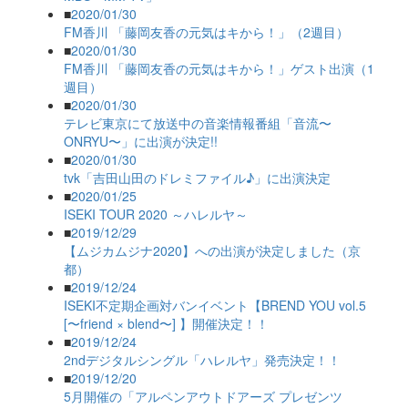
■
2020/01/30
FM香川 「藤岡友香の元気はキから！」（2週目）
■
2020/01/30
FM香川 「藤岡友香の元気はキから！」ゲスト出演（1
週目）
■
2020/01/30
テレビ東京にて放送中の音楽情報番組「音流〜
ONRYU〜」に出演が決定!!
■
2020/01/30
tvk「吉田山田のドレミファイル♪」に出演決定
■
2020/01/25
ISEKI TOUR 2020 ～ハレルヤ～
■
2019/12/29
【ムジカムジナ2020】への出演が決定しました（京
都）
■
2019/12/24
ISEKI不定期企画対バンイベント【BREND YOU vol.5
[〜friend × blend〜] 】開催決定！！
■
2019/12/24
2ndデジタルシングル「ハレルヤ」発売決定！！
■
2019/12/20
5月開催の「アルペンアウトドアーズ プレゼンツ