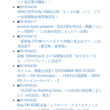
ット先行受付開始！！
■
2019/04/26
ISEKI OFFICIAL FANCLUB「キングの庭」にて ツア
ー会場連動企画実施決定！
■
2019/04/17
someno kyoto presents「GOLDEN RULE～齊藤ジョニ
ー × ISEKI～」に出演が決定しました!!（京都）
■
2019/04/10
「喜界島 OTO祭り〜スギラで夕陽に包まれて〜」に出
演決定!!! （鹿児島・喜界島）
■
2019/04/01
楽曲【Workman】がＦＭ徳島4月度「ＭＯＲＮＩＮ
Ｇ パワープレー」に決定!!!
■
2019/03/28
タイトル、概要が決定!!【OTODAMA SEA STUDIO
2019 – 15th Anniversary – ～15年目の感謝祭 – ISEKI
VS クレイユーキーズ – ～】
■
2019/03/24
「CLOUD by Anything Goes」への出演が決定致しまし
た!!（4月20日、東京）
■
2019/03/22
Kiss FM KOBE主催「トアロード・アコースティック・
フェスティバル2019」に出演が決定しました!!