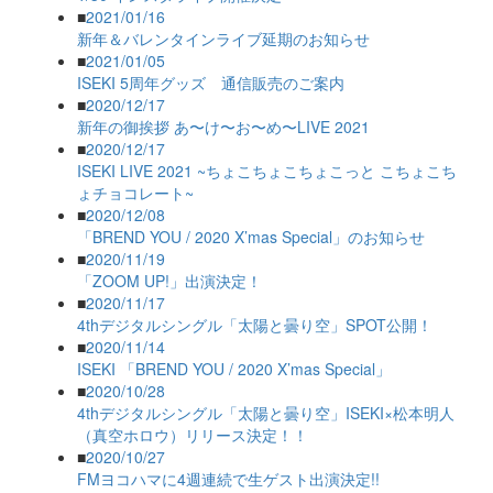
■
2021/01/16
新年＆バレンタインライブ延期のお知らせ
■
2021/01/05
ISEKI 5周年グッズ 通信販売のご案内
■
2020/12/17
新年の御挨拶 あ〜け〜お〜め〜LIVE 2021
■
2020/12/17
ISEKI LIVE 2021 ~ちょこちょこちょこっと こちょこち
ょチョコレート~
■
2020/12/08
「BREND YOU / 2020 X’mas Special」のお知らせ
■
2020/11/19
「ZOOM UP!」出演決定！
■
2020/11/17
4thデジタルシングル「太陽と曇り空」SPOT公開！
■
2020/11/14
ISEKI 「BREND YOU / 2020 X’mas Special」
■
2020/10/28
4thデジタルシングル「太陽と曇り空」ISEKI×松本明人
（真空ホロウ）リリース決定！！
■
2020/10/27
FMヨコハマに4週連続で生ゲスト出演決定!!