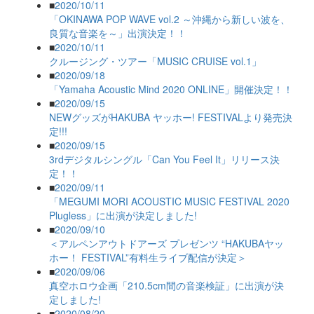
■
2020/10/11
「OKINAWA POP WAVE vol.2 ～沖縄から新しい波を、
良質な音楽を～」出演決定！！
■
2020/10/11
クルージング・ツアー「MUSIC CRUISE vol.1」
■
2020/09/18
「Yamaha Acoustic Mind 2020 ONLINE」開催決定！！
■
2020/09/15
NEWグッズがHAKUBA ヤッホー! FESTIVALより発売決
定!!!
■
2020/09/15
3rdデジタルシングル「Can You Feel It」リリース決
定！！
■
2020/09/11
「MEGUMI MORI ACOUSTIC MUSIC FESTIVAL 2020
Plugless」に出演が決定しました!
■
2020/09/10
＜アルペンアウトドアーズ プレゼンツ “HAKUBAヤッ
ホー！ FESTIVAL”有料生ライブ配信が決定＞
■
2020/09/06
真空ホロウ企画「210.5cm間の音楽検証」に出演が決
定しました!
■
2020/08/20