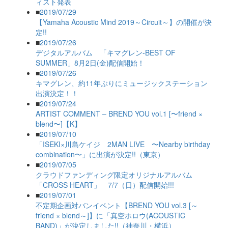
ィスト発表
■
2019/07/29
【Yamaha Acoustic Mind 2019～Circuit～】の開催が決
定!!
■
2019/07/26
デジタルアルバム 「キマグレン-BEST OF
SUMMER」8月2日(金)配信開始！
■
2019/07/26
キマグレン、約11年ぶりにミュージックステーション
出演決定！！
■
2019/07/24
ARTIST COMMENT – BREND YOU vol.1 [〜friend ×
blend〜]【K】
■
2019/07/10
「ISEKI×川島ケイジ 2MAN LIVE 〜Nearby birthday
combination〜」に出演が決定!!（東京）
■
2019/07/05
クラウドファンディング限定オリジナルアルバム
「CROSS HEART」 7/7（日）配信開始!!!
■
2019/07/01
不定期企画対バンイベント【BREND YOU vol.3 [～
friend × blend～]】に「真空ホロウ(ACOUSTIC
BAND)」が決定しました!!（神奈川・横浜）