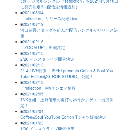
5th デジタルシングル 「reflection」を2021年3月10日
に発売決定!!（配信先情報追加）
■
2021/03/04
「reflection」リリース記念Live
■
2021/02/19
河口恭吾とタッグを組んだ配信シングルがリリース決
定
■
2021/02/18
「ZOOM UP!」出演決定！
■
2021/02/15
2/20 インスタライブ開催決定
■
2021/02/13
2/14 LIVE映像 「ISEKI presents Coffee & Soul You
Tube Edition@G-ROK STUDIO」公開！
■
2021/02/13
「reflection」MVオンエア情報
■
2021/02/05
TVK番組「上野優華の角打ちゆうか」ゲスト出演決
定！
■
2021/02/04
Coffee&Soul YouTube Edition Tシャツ販売決定
■
2021/01/23
1/30 インスタライブ開催決定