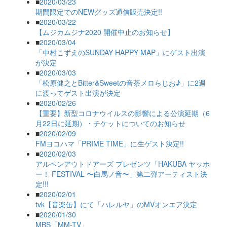
■
2020/03/23
期間限定でのNEWグッズ通信販売決定!!
■
2020/03/22
【ムジカムジナ2020 開催中止のお知らせ】
■
2020/03/04
「中村こずえのSUNDAY HAPPY MAP」にゲスト出演
が決定
■
2020/03/03
「松原健之とBitter&Sweetの音茶メロらじお♪」に2週
に渡ってゲスト出演が決定
■
2020/02/26
【重要】新型コロナウイルスの影響による公演延期（6
月22日に延期）・チケットについてのお知らせ
■
2020/02/09
FMヨコハマ「PRIME TIME」に生ゲスト決定!!
■
2020/02/03
アルペンアウトドアーズ プレゼンツ「HAKUBA ヤッホ
ー！ FESTIVAL 〜白馬ノ音〜」第二弾アーティスト決
定!!!
■
2020/02/01
tvk【音楽缶】にて「ハレルヤ」のMVオンエア決定
■
2020/01/30
MBS「MM-TV」