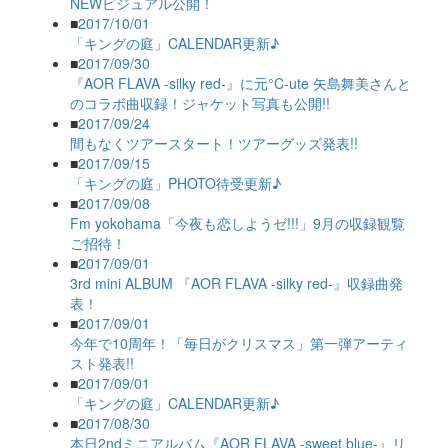
NEWビジュアル公開！
■
2017/10/01
「キングの庭」CALENDAR更新♪
■
2017/09/30
『AOR FLAVA -silky red-』に元°C-ute 矢島舞美さんと
のコラボ曲収録！ジャケット写真も公開!!
■
2017/09/24
間もなくツアースタート！ツアーグッズ発表!!
■
2017/09/15
「キングの庭」PHOTO待受更新♪
■
2017/09/08
Fm yokohama「今夜も恋しようゼ!!!」9月の収録観覧
ご招待！
■
2017/09/01
3rd mini ALBUM 『AOR FLAVA -silky red-』収録曲発
表！
■
2017/09/01
今年で10周年！「毎日がクリスマス」第一弾アーティ
スト発表!!
■
2017/09/01
「キングの庭」CALENDAR更新♪
■
2017/08/30
本日2ndミニアルバム『AOR FLAVA -sweet blue-』リ