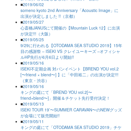
■
2019/06/02
someno kyoto 2nd Anniversary「Acoustic Image」に
出演が決定しました !!（京都）
■
2019/05/27
心斎橋JANUSにて開催の【Mountain Luck 12】に出演
が決定!!!（大阪）
■
2019/05/25
9/29に行われる【OTODAMA SEA STUDIO 2019】15年
目の感謝祭 – ISEKI VS クレイユーキーズ –オフィシャ
ルHP先行が6月6日より開始!!
■
2019/05/16
ISEKI不定期企画 対バンイベント【BREND YOU vol.2
[〜friend × blend〜] 】に「中田裕二」の出演が決定!!!
（東京・渋谷）
■
2019/05/16
キングの庭にて「BREND YOU vol.2[〜
friend×blend〜]」開催＆チケット先行受付決定！
■
2019/05/13
ISEKI TOUR 19’〜SUMMER CARAVAN〜のNEWグッズ
が会場にて販売開始!!
■
2019/05/11
キングの庭にて「OTODAMA SEA STUDIO 2019」チケ