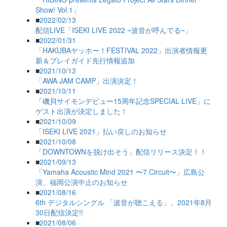
Show! Vol.1」
■
2022/02/13
配信LIVE「ISEKI LIVE 2022 ~波音が呼んでる~」
■
2022/01/31
「HAKUBAヤッホー！FESTIVAL 2022」出演者情報更
新＆プレイガイド先行情報追加
■
2021/10/13
「AWA JAM CAMP」出演決定！
■
2021/10/11
「磯貝サイモンデビュー15周年記念SPECIAL LIVE」に
ゲスト出演が決定しました！
■
2021/10/09
「ISEKI LIVE 2021」払い戻しのお知らせ
■
2021/10/08
「DOWNTOWNを脱け出そう」配信リリース決定！！
■
2021/09/13
「Yamaha Acoustic Mind 2021 〜7 Circuit〜」広島公
演、福岡公演中止のお知らせ
■
2021/08/16
6th デジタルシングル 「波音が聴こえる」、2021年8月
30日配信決定!!
■
2021/08/06