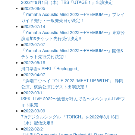
2022年9月1日（木）TBS『UTAGE！』出演決定
■
2022/08/05
「Yamaha Acoustic Mind 2022〜PREMIUM〜」プレイ
ガイド先行・一般発売日が決定！
■
2022/07/14
「Yamaha Acoustic Mind 2022〜PREMIUM〜」東京公
演追加&チケット先行受付決定!!
■
2022/07/07
「Yamaha Acoustic Mind 2022〜PREMIUM〜」開催&
チケット先行受付決定!!
■
2022/05/16
河口恭吾×ISEKI 「Replugged」
■
2022/04/07
『浜端ヨウヘイ TOUR 2022 “MEET UP WITH”』 静岡
公演、横浜公演にゲスト出演決定！
■
2022/03/11
ISEKI LIVE 2022〜波音が呼んでる〜スペシャルLIVEフ
ォト販売
■
2022/03/09
7thデジタルシングル 「TORCH」を2022年3月16日
（水）配信決定!!
■
2022/02/21
「HIBINO presents Legato Project All Stars Dinner