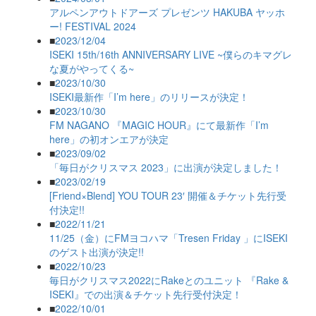
アルペンアウトドアーズ プレゼンツ HAKUBA ヤッホ
ー! FESTIVAL 2024
■
2023/12/04
ISEKI 15th/16th ANNIVERSARY LIVE ~僕らのキマグレ
な夏がやってくる~
■
2023/10/30
ISEKI最新作「I’m here」のリリースが決定！
■
2023/10/30
FM NAGANO 『MAGIC HOUR』にて最新作「I’m
here」の初オンエアが決定
■
2023/09/02
「毎日がクリスマス 2023」に出演が決定しました！
■
2023/02/19
[Friend×Blend] YOU TOUR 23′ 開催＆チケット先行受
付決定!!
■
2022/11/21
11/25（金）にFMヨコハマ「Tresen Friday 」にISEKI
のゲスト出演が決定!!
■
2022/10/23
毎日がクリスマス2022にRakeとのユニット 『Rake &
ISEKI』での出演＆チケット先行受付決定！
■
2022/10/01