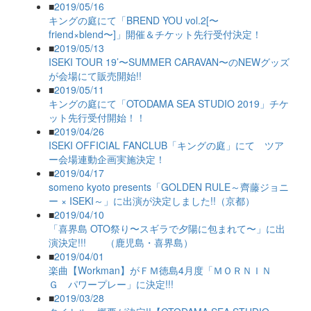
■
2019/05/16
キングの庭にて「BREND YOU vol.2[〜
friend×blend〜]」開催＆チケット先行受付決定！
■
2019/05/13
ISEKI TOUR 19’〜SUMMER CARAVAN〜のNEWグッズ
が会場にて販売開始!!
■
2019/05/11
キングの庭にて「OTODAMA SEA STUDIO 2019」チケ
ット先行受付開始！！
■
2019/04/26
ISEKI OFFICIAL FANCLUB「キングの庭」にて ツア
ー会場連動企画実施決定！
■
2019/04/17
someno kyoto presents「GOLDEN RULE～齊藤ジョニ
ー × ISEKI～」に出演が決定しました!!（京都）
■
2019/04/10
「喜界島 OTO祭り〜スギラで夕陽に包まれて〜」に出
演決定!!! （鹿児島・喜界島）
■
2019/04/01
楽曲【Workman】がＦＭ徳島4月度「ＭＯＲＮＩＮ
Ｇ パワープレー」に決定!!!
■
2019/03/28