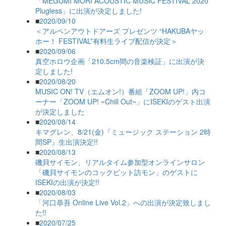
「MEGUMI MORI ACOUSTIC MUSIC FESTIVAL 2020
Plugless」に出演が決定しました!
■
2020/09/10
＜アルペンアウトドアーズ プレゼンツ “HAKUBAヤッ
ホー！ FESTIVAL”有料生ライブ配信が決定＞
■
2020/09/06
真空ホロウ企画「210.5cm間の音楽検証」に出演が決
定しました!
■
2020/08/20
MUSIC ON! TV（エムオン!）番組「ZOOM UP!」内コ
ーナー「ZOOM UP! ~Chill Out~」にISEKIのゲスト出演
が決定しました
■
2020/08/14
キマグレン、8/21(金)『ミュージック ステーション 2時
間SP』生出演決定!!
■
2020/08/13
磯貝サイモン、リアルタイム参加型オンラインサロン
「磯貝サイモンのコックピット訪モン」のゲストに
ISEKIの出演が決定!!
■
2020/08/03
「河口恭吾 Online Live Vol.2」への出演が決定致しまし
た!!
■
2020/07/25