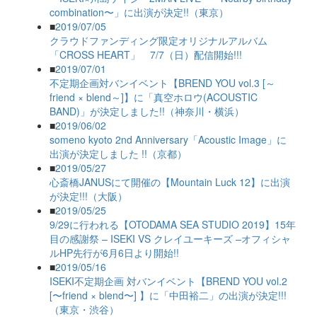
combination〜」に出演が決定!!（東京）
■
2019/07/05
クラウドファンディング限定オリジナルアルバム
「CROSS HEART」 7/7（日）配信開始!!!
■
2019/07/01
不定期企画対バンイベント【BREND YOU vol.3 [～
friend × blend～]】に「真空ホロウ(ACOUSTIC
BAND)」が決定しました!!（神奈川・横浜）
■
2019/06/02
someno kyoto 2nd Anniversary「Acoustic Image」に
出演が決定しました !!（京都）
■
2019/05/27
心斎橋JANUSにて開催の【Mountain Luck 12】に出演
が決定!!!（大阪）
■
2019/05/25
9/29に行われる【OTODAMA SEA STUDIO 2019】15年
目の感謝祭 – ISEKI VS クレイユーキーズ –オフィシャ
ルHP先行が6月6日より開始!!
■
2019/05/16
ISEKI不定期企画 対バンイベント【BREND YOU vol.2
[〜friend × blend〜] 】に「中田裕二」の出演が決定!!!
（東京・渋谷）