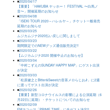
■
2020/04/17
【重要】「HAKUBA ヤッホー！ FESTIVAL 〜白馬ノ
音〜」開催延期のお知らせ
■
2020/04/08
「ISEKI TOUR 2020～ハレルヤ～」チケット一般発売
延期のお知らせ
■
2020/03/25
ムジカムジナ2020払い戻しに関しまして
■
2020/03/23
期間限定でのNEWグッズ通信販売決定!!
■
2020/03/22
【ムジカムジナ2020 開催中止のお知らせ】
■
2020/03/04
「中村こずえのSUNDAY HAPPY MAP」にゲスト出演
が決定
■
2020/03/03
「松原健之とBitter&Sweetの音茶メロらじお♪」に2週
に渡ってゲスト出演が決定
■
2020/02/26
【重要】新型コロナウイルスの影響による公演延期（6
月22日に延期）・チケットについてのお知らせ
■
2020/02/09
FMヨコハマ「PRIME TIME」に生ゲスト決定!!