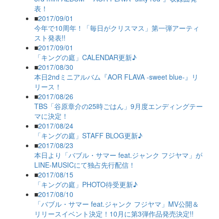
表！
■
2017/09/01
今年で10周年！「毎日がクリスマス」第一弾アーティ
スト発表!!
■
2017/09/01
「キングの庭」CALENDAR更新♪
■
2017/08/30
本日2ndミニアルバム『AOR FLAVA -sweet blue-』リ
リース！
■
2017/08/26
TBS「谷原章介の25時ごはん」9月度エンディングテー
マに決定！
■
2017/08/24
「キングの庭」STAFF BLOG更新♪
■
2017/08/23
本日より「バブル・サマー feat.ジャンク フジヤマ」が
LINE-MUSICにて独占先行配信！
■
2017/08/15
「キングの庭」PHOTO待受更新♪
■
2017/08/10
「バブル・サマー feat.ジャンク フジヤマ」MV公開＆
リリースイベント決定！10月に第3弾作品発売決定!!