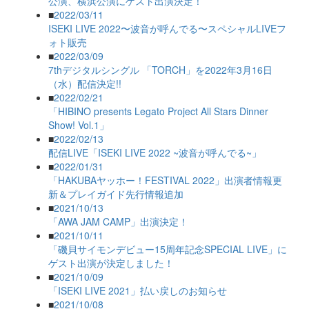
公演、横浜公演にゲスト出演決定！
■
2022/03/11
ISEKI LIVE 2022〜波音が呼んでる〜スペシャルLIVEフ
ォト販売
■
2022/03/09
7thデジタルシングル 「TORCH」を2022年3月16日
（水）配信決定!!
■
2022/02/21
「HIBINO presents Legato Project All Stars Dinner
Show! Vol.1」
■
2022/02/13
配信LIVE「ISEKI LIVE 2022 ~波音が呼んでる~」
■
2022/01/31
「HAKUBAヤッホー！FESTIVAL 2022」出演者情報更
新＆プレイガイド先行情報追加
■
2021/10/13
「AWA JAM CAMP」出演決定！
■
2021/10/11
「磯貝サイモンデビュー15周年記念SPECIAL LIVE」に
ゲスト出演が決定しました！
■
2021/10/09
「ISEKI LIVE 2021」払い戻しのお知らせ
■
2021/10/08