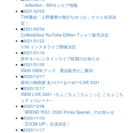
「reflection」MVオンエア情報
■
2021/02/05
TVK番組「上野優華の角打ちゆうか」ゲスト出演決
定！
■
2021/02/04
Coffee&Soul YouTube Edition Tシャツ販売決定
■
2021/01/23
1/30 インスタライブ開催決定
■
2021/01/16
新年＆バレンタインライブ延期のお知らせ
■
2021/01/05
ISEKI 5周年グッズ 通信販売のご案内
■
2020/12/17
新年の御挨拶 あ〜け〜お〜め〜LIVE 2021
■
2020/12/17
ISEKI LIVE 2021 ~ちょこちょこちょこっと こちょこち
ょチョコレート~
■
2020/12/08
「BREND YOU / 2020 X’mas Special」のお知らせ
■
2020/11/19
「ZOOM UP!」出演決定！
■
2020/11/17