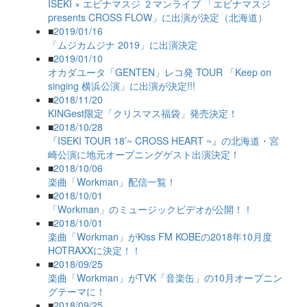
ISEKI × エビナマスジ ２マンライブ 「エビナマスジ
presents CROSS FLOW」に出演が決定（北海道）
■
2019/01/16
「ムジカムジナ 2019」に出演決定
■
2019/01/10
オカダユータ「GENTEN」レコ発 TOUR 「Keep on
singing 横浜公演」に出演が決定!!!
■
2018/11/20
KINGest限定「クリスマス福袋」発売決定！
■
2018/10/28
『ISEKI TOUR 18’~ CROSS HEART ~』の北海道・宮
崎公演に地元オープニングゲスト出演決定！
■
2018/10/06
楽曲「Workman」配信一覧！
■
2018/10/01
「Workman」のミュージックビデオが公開！！
■
2018/10/01
楽曲「Workman」がKiss FM KOBEの2018年10月度
HOTRAXXに決定！！
■
2018/09/25
楽曲「Workman」がTVK「音楽缶」の10月オープニン
グテーマに！
■
2018/09/25