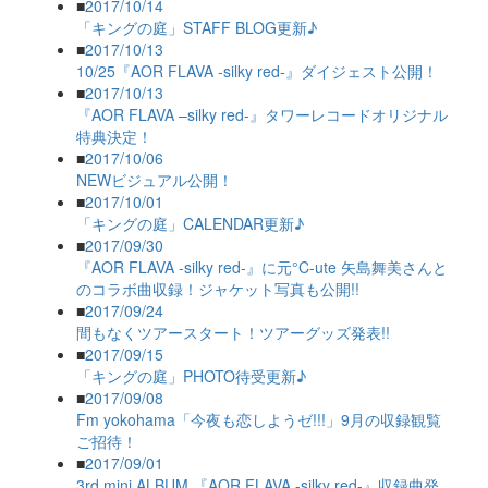
■
2017/10/14
「キングの庭」STAFF BLOG更新♪
■
2017/10/13
10/25『AOR FLAVA -silky red-』ダイジェスト公開！
■
2017/10/13
『AOR FLAVA –silky red-』タワーレコードオリジナル
特典決定！
■
2017/10/06
NEWビジュアル公開！
■
2017/10/01
「キングの庭」CALENDAR更新♪
■
2017/09/30
『AOR FLAVA -silky red-』に元°C-ute 矢島舞美さんと
のコラボ曲収録！ジャケット写真も公開!!
■
2017/09/24
間もなくツアースタート！ツアーグッズ発表!!
■
2017/09/15
「キングの庭」PHOTO待受更新♪
■
2017/09/08
Fm yokohama「今夜も恋しようゼ!!!」9月の収録観覧
ご招待！
■
2017/09/01
3rd mini ALBUM 『AOR FLAVA -silky red-』収録曲発