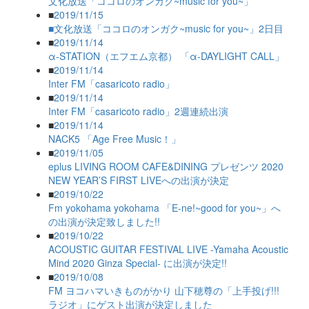
文化放送「ココロのオンガク~music for you~」
■
2019/11/15
■文化放送「ココロのオンガク~music for you~」2日目
■
2019/11/14
α-STATION（エフエム京都） 「α-DAYLIGHT CALL」
■
2019/11/14
Inter FM「casaricoto radio」
■
2019/11/14
Inter FM「casaricoto radio」2週連続出演
■
2019/11/14
NACK5 「Age Free Music！」
■
2019/11/05
eplus LIVING ROOM CAFE&DINING プレゼンツ 2020
NEW YEAR’S FIRST LIVEへの出演が決定
■
2019/10/22
Fm yokohama yokohama 「E-ne!~good for you~」へ
の出演が決定致しました!!
■
2019/10/22
ACOUSTIC GUITAR FESTIVAL LIVE -Yamaha Acoustic
Mind 2020 Ginza Special- に出演が決定!!
■
2019/10/08
FM ヨコハマいきものがかり 山下穂尊の「上手投げ!!!
ラジオ」にゲスト出演が決定しました