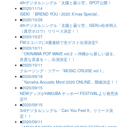
4thデジタルシングル「太陽と曇り空」SPOT公開！
■
2020/11/14
ISEKI 「BREND YOU / 2020 X’mas Special」
■
2020/10/28
4thデジタルシングル「太陽と曇り空」ISEKI×松本明人
（真空ホロウ）リリース決定！！
■
2020/10/27
FMヨコハマに4週連続で生ゲスト出演決定!!
■
2020/10/11
「OKINAWA POP WAVE vol.2 ～沖縄から新しい波を、
良質な音楽を～」出演決定！！
■
2020/10/11
クルージング・ツアー「MUSIC CRUISE vol.1」
■
2020/09/18
「Yamaha Acoustic Mind 2020 ONLINE」開催決定！！
■
2020/09/15
NEWグッズがHAKUBA ヤッホー! FESTIVALより発売決
定!!!
■
2020/09/15
3rdデジタルシングル「Can You Feel It」リリース決
定！！
■
2020/09/11