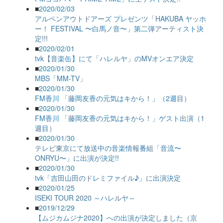
■
2020/02/03
アルペンアウトドアーズ プレゼンツ「HAKUBA ヤッホ
ー！ FESTIVAL 〜白馬ノ音〜」第二弾アーティスト決
定!!!
■
2020/02/01
tvk【音楽缶】にて「ハレルヤ」のMVオンエア決定
■
2020/01/30
MBS「MM-TV」
■
2020/01/30
FM香川 「藤岡友香の元気はキから！」（2週目）
■
2020/01/30
FM香川 「藤岡友香の元気はキから！」ゲスト出演（1
週目）
■
2020/01/30
テレビ東京にて放送中の音楽情報番組「音流〜
ONRYU〜」に出演が決定!!
■
2020/01/30
tvk「吉田山田のドレミファイル♪」に出演決定
■
2020/01/25
ISEKI TOUR 2020 ～ハレルヤ～
■
2019/12/29
【ムジカムジナ2020】への出演が決定しました（京