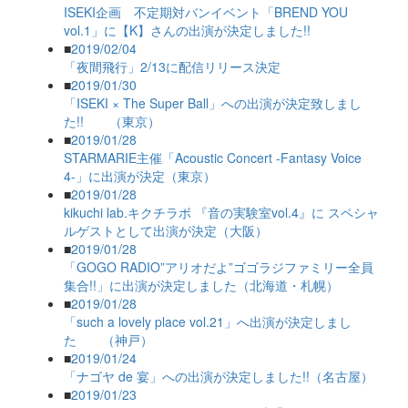
ISEKI企画 不定期対バンイベント「BREND YOU
vol.1」に【K】さんの出演が決定しました!!
■
2019/02/04
「夜間飛行」2/13に配信リリース決定
■
2019/01/30
「ISEKI × The Super Ball」への出演が決定致しまし
た!! （東京）
■
2019/01/28
STARMARIE主催「Acoustic Concert -Fantasy Voice
4-」に出演が決定（東京）
■
2019/01/28
kikuchi lab.キクチラボ 『音の実験室vol.4』に スペシャ
ルゲストとして出演が決定（大阪）
■
2019/01/28
「GOGO RADIO”アリオだよ”ゴゴラジファミリー全員
集合!!」に出演が決定しました（北海道・札幌）
■
2019/01/28
「such a lovely place vol.21」へ出演が決定しまし
た （神戸）
■
2019/01/24
「ナゴヤ de 宴」への出演が決定しました!!（名古屋）
■
2019/01/23