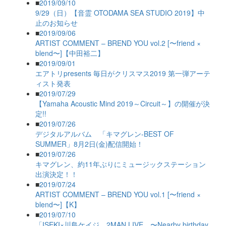
■
2019/09/10
9/29（日）【音霊 OTODAMA SEA STUDIO 2019】中
止のお知らせ
■
2019/09/06
ARTIST COMMENT – BREND YOU vol.2 [〜friend ×
blend〜]【中田裕二】
■
2019/09/01
エアトリpresents 毎日がクリスマス2019 第一弾アーテ
ィスト発表
■
2019/07/29
【Yamaha Acoustic Mind 2019～Circuit～】の開催が決
定!!
■
2019/07/26
デジタルアルバム 「キマグレン-BEST OF
SUMMER」8月2日(金)配信開始！
■
2019/07/26
キマグレン、約11年ぶりにミュージックステーション
出演決定！！
■
2019/07/24
ARTIST COMMENT – BREND YOU vol.1 [〜friend ×
blend〜]【K】
■
2019/07/10
「ISEKI×川島ケイジ 2MAN LIVE 〜Nearby birthday