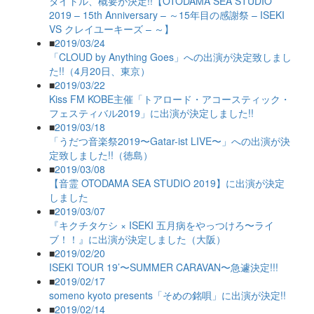
タイトル、概要が決定!!【OTODAMA SEA STUDIO
2019 – 15th Anniversary – ～15年目の感謝祭 – ISEKI
VS クレイユーキーズ – ～】
■
2019/03/24
「CLOUD by Anything Goes」への出演が決定致しまし
た!!（4月20日、東京）
■
2019/03/22
Kiss FM KOBE主催「トアロード・アコースティック・
フェスティバル2019」に出演が決定しました!!
■
2019/03/18
「うだつ音楽祭2019〜Gatar-ist LIVE〜」への出演が決
定致しました!!（徳島）
■
2019/03/08
【音霊 OTODAMA SEA STUDIO 2019】に出演が決定
しました
■
2019/03/07
『キクチタケシ × ISEKI 五月病をやっつけろ〜ライ
ブ！！』に出演が決定しました（大阪）
■
2019/02/20
ISEKI TOUR 19’〜SUMMER CARAVAN〜急遽決定!!!
■
2019/02/17
someno kyoto presents「そめの銘唄」に出演が決定!!
■
2019/02/14