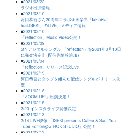
■
2021/03/22
ラジオ出演情報
■
2021/03/10
河口恭吾さん20周年コラボ企画楽曲「lai•lai•lai
feat.ISEKI」のLIVE、メディア情報
■
2021/03/10
「reflection」Music Video公開！
■
2021/03/09
5th デジタルシングル 「reflection」を2021年3月10日
に発売決定!!（配信先情報追加）
■
2021/03/04
「reflection」リリース記念Live
■
2021/02/19
河口恭吾とタッグを組んだ配信シングルがリリース決
定
■
2021/02/18
「ZOOM UP!」出演決定！
■
2021/02/15
2/20 インスタライブ開催決定
■
2021/02/13
2/14 LIVE映像 「ISEKI presents Coffee & Soul You
Tube Edition@G-ROK STUDIO」公開！
■
2021/02/13