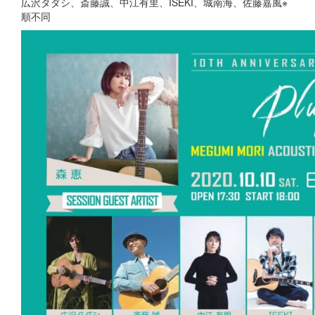
広沢タダシ、斎藤誠、中江有里、ISEKI、城南海、佐藤嘉風※
順不同