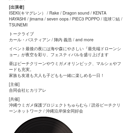
[出演者]
ISEKI(キマグレン） / Rake / Dragon sound / KENTA
HAYASHI / jimama / seven oops / PIEC3 POPPO / 琉球♡結 /
TSUNEMI
トークライブ
カール・バスティアン / 陣内 義浩 / and more
イベント最後の夜には海や森にやさしい『最先端ドローンシ
ョー』が夜空を彩り、フェスティバルを盛り上げます
昼はビーチクリーンやウミガメオリンピック、マルシェやフ
ードも充実。
家族も友達も大人も子どもも一緒に楽しめる一日！
[主催]
合同会社ヒカリアレ
[共催]
沖縄ウミガメ保護プロジェクトちゅらむら / 読谷ビーチクリ
ーンネットワーク / 沖縄沿岸保全同好会