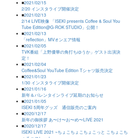
■
2021/02/15
2/20 インスタライブ開催決定
■
2021/02/13
2/14 LIVE映像 「ISEKI presents Coffee & Soul You
Tube Edition@G-ROK STUDIO」公開！
■
2021/02/13
「reflection」MVオンエア情報
■
2021/02/05
TVK番組「上野優華の角打ちゆうか」ゲスト出演決
定！
■
2021/02/04
Coffee&Soul YouTube Edition Tシャツ販売決定
■
2021/01/23
1/30 インスタライブ開催決定
■
2021/01/16
新年＆バレンタインライブ延期のお知らせ
■
2021/01/05
ISEKI 5周年グッズ 通信販売のご案内
■
2020/12/17
新年の御挨拶 あ〜け〜お〜め〜LIVE 2021
■
2020/12/17
ISEKI LIVE 2021 ~ちょこちょこちょこっと こちょこち