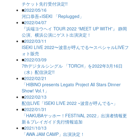
チケット先行受付決定!!
■
2022/05/16
河口恭吾×ISEKI 「Replugged」
■
2022/04/07
『浜端ヨウヘイ TOUR 2022 “MEET UP WITH”』 静岡
公演、横浜公演にゲスト出演決定！
■
2022/03/11
ISEKI LIVE 2022〜波音が呼んでる〜スペシャルLIVEフ
ォト販売
■
2022/03/09
7thデジタルシングル 「TORCH」を2022年3月16日
（水）配信決定!!
■
2022/02/21
「HIBINO presents Legato Project All Stars Dinner
Show! Vol.1」
■
2022/02/13
配信LIVE「ISEKI LIVE 2022 ~波音が呼んでる~」
■
2022/01/31
「HAKUBAヤッホー！FESTIVAL 2022」出演者情報更
新＆プレイガイド先行情報追加
■
2021/10/13
「AWA JAM CAMP」出演決定！