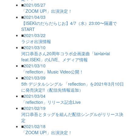
■
2021/05/27
「ZOOM UP!」出演決定！
■
2021/04/03
【ISEKIのだらだらじお】4/7（水）23:00〜隔週で
START
■
2021/03/22
ラジオ出演情報
■
2021/03/10
河口恭吾さん20周年コラボ企画楽曲「lai•lai•lai
feat.ISEKI」のLIVE、メディア情報
■
2021/03/10
「reflection」Music Video公開！
■
2021/03/09
5th デジタルシングル 「reflection」を2021年3月10日
に発売決定!!（配信先情報追加）
■
2021/03/04
「reflection」リリース記念Live
■
2021/02/19
河口恭吾とタッグを組んだ配信シングルがリリース決
定
■
2021/02/18
「ZOOM UP!」出演決定！