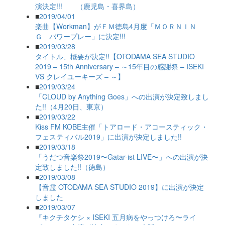
演決定!!! （鹿児島・喜界島）
■
2019/04/01
楽曲【Workman】がＦＭ徳島4月度「ＭＯＲＮＩＮ
Ｇ パワープレー」に決定!!!
■
2019/03/28
タイトル、概要が決定!!【OTODAMA SEA STUDIO
2019 – 15th Anniversary – ～15年目の感謝祭 – ISEKI
VS クレイユーキーズ – ～】
■
2019/03/24
「CLOUD by Anything Goes」への出演が決定致しまし
た!!（4月20日、東京）
■
2019/03/22
Kiss FM KOBE主催「トアロード・アコースティック・
フェスティバル2019」に出演が決定しました!!
■
2019/03/18
「うだつ音楽祭2019〜Gatar-ist LIVE〜」への出演が決
定致しました!!（徳島）
■
2019/03/08
【音霊 OTODAMA SEA STUDIO 2019】に出演が決定
しました
■
2019/03/07
『キクチタケシ × ISEKI 五月病をやっつけろ〜ライ