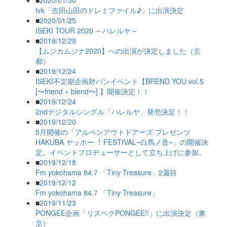
■
2020/01/30
tvk「吉田山田のドレミファイル♪」に出演決定
■
2020/01/25
ISEKI TOUR 2020 ～ハレルヤ～
■
2019/12/29
【ムジカムジナ2020】への出演が決定しました（京
都）
■
2019/12/24
ISEKI不定期企画対バンイベント【BREND YOU vol.5
[〜friend × blend〜] 】開催決定！！
■
2019/12/24
2ndデジタルシングル「ハレルヤ」発売決定！！
■
2019/12/20
5月開催の「アルペンアウトドアーズ プレゼンツ
HAKUBA ヤッホー︕ FESTIVAL~白馬ノ音~」の開催決
定。イベントプロデューサーとして立ち上げに参加。
■
2019/12/18
Fm yokohama 84.7 「Tiny Treasure」2週目
■
2019/12/12
Fm yokohama 84.7 「Tiny Treasure」
■
2019/11/23
PONGEE企画「リスペクPONGEE!!」に出演決定（東
京）