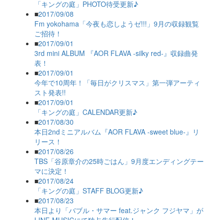
「キングの庭」PHOTO待受更新♪
■
2017/09/08
Fm yokohama「今夜も恋しようゼ!!!」9月の収録観覧
ご招待！
■
2017/09/01
3rd mini ALBUM 『AOR FLAVA -silky red-』収録曲発
表！
■
2017/09/01
今年で10周年！「毎日がクリスマス」第一弾アーティ
スト発表!!
■
2017/09/01
「キングの庭」CALENDAR更新♪
■
2017/08/30
本日2ndミニアルバム『AOR FLAVA -sweet blue-』リ
リース！
■
2017/08/26
TBS「谷原章介の25時ごはん」9月度エンディングテー
マに決定！
■
2017/08/24
「キングの庭」STAFF BLOG更新♪
■
2017/08/23
本日より「バブル・サマー feat.ジャンク フジヤマ」が