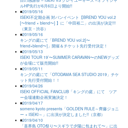
目の感謝祭 – ISEKI VS クレイユーキーズ –オフィシャ
ルHP先行が6月6日より開始!!
■
2019/05/16
ISEKI不定期企画 対バンイベント【BREND YOU vol.2
[〜friend × blend〜] 】に「中田裕二」の出演が決定!!!
（東京・渋谷）
■
2019/05/16
キングの庭にて「BREND YOU vol.2[〜
friend×blend〜]」開催＆チケット先行受付決定！
■
2019/05/13
ISEKI TOUR 19’〜SUMMER CARAVAN〜のNEWグッズ
が会場にて販売開始!!
■
2019/05/11
キングの庭にて「OTODAMA SEA STUDIO 2019」チケ
ット先行受付開始！！
■
2019/04/26
ISEKI OFFICIAL FANCLUB「キングの庭」にて ツア
ー会場連動企画実施決定！
■
2019/04/17
someno kyoto presents「GOLDEN RULE～齊藤ジョニ
ー × ISEKI～」に出演が決定しました!!（京都）
■
2019/04/10
「喜界島 OTO祭り〜スギラで夕陽に包まれて〜」に出