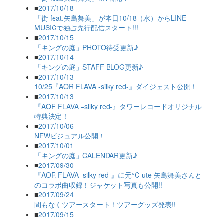
■
2017/10/18
「街 feat.矢島舞美」が本日10/18（水）からLINE
MUSICで独占先行配信スタート!!!
■
2017/10/15
「キングの庭」PHOTO待受更新♪
■
2017/10/14
「キングの庭」STAFF BLOG更新♪
■
2017/10/13
10/25『AOR FLAVA -silky red-』ダイジェスト公開！
■
2017/10/13
『AOR FLAVA –silky red-』タワーレコードオリジナル
特典決定！
■
2017/10/06
NEWビジュアル公開！
■
2017/10/01
「キングの庭」CALENDAR更新♪
■
2017/09/30
『AOR FLAVA -silky red-』に元°C-ute 矢島舞美さんと
のコラボ曲収録！ジャケット写真も公開!!
■
2017/09/24
間もなくツアースタート！ツアーグッズ発表!!
■
2017/09/15