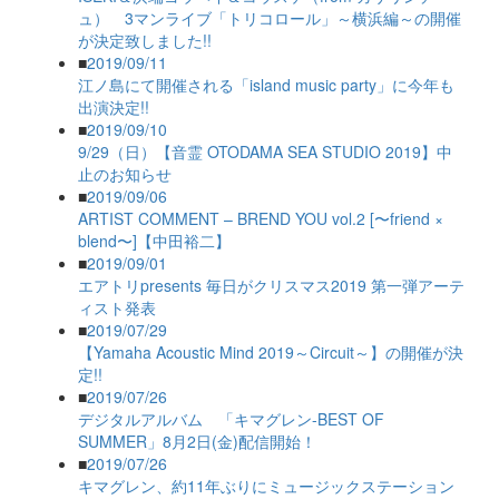
ュ） 3マンライブ「トリコロール」～横浜編～の開催
が決定致しました!!
■
2019/09/11
江ノ島にて開催される「island music party」に今年も
出演決定!!
■
2019/09/10
9/29（日）【音霊 OTODAMA SEA STUDIO 2019】中
止のお知らせ
■
2019/09/06
ARTIST COMMENT – BREND YOU vol.2 [〜friend ×
blend〜]【中田裕二】
■
2019/09/01
エアトリpresents 毎日がクリスマス2019 第一弾アーテ
ィスト発表
■
2019/07/29
【Yamaha Acoustic Mind 2019～Circuit～】の開催が決
定!!
■
2019/07/26
デジタルアルバム 「キマグレン-BEST OF
SUMMER」8月2日(金)配信開始！
■
2019/07/26
キマグレン、約11年ぶりにミュージックステーション