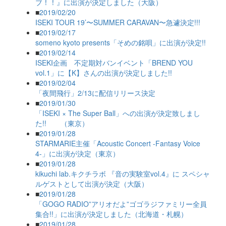
ブ！！』に出演が決定しました（大阪）
■
2019/02/20
ISEKI TOUR 19’〜SUMMER CARAVAN〜急遽決定!!!
■
2019/02/17
someno kyoto presents「そめの銘唄」に出演が決定!!
■
2019/02/14
ISEKI企画 不定期対バンイベント「BREND YOU
vol.1」に【K】さんの出演が決定しました!!
■
2019/02/04
「夜間飛行」2/13に配信リリース決定
■
2019/01/30
「ISEKI × The Super Ball」への出演が決定致しまし
た!! （東京）
■
2019/01/28
STARMARIE主催「Acoustic Concert -Fantasy Voice
4-」に出演が決定（東京）
■
2019/01/28
kikuchi lab.キクチラボ 『音の実験室vol.4』に スペシャ
ルゲストとして出演が決定（大阪）
■
2019/01/28
「GOGO RADIO”アリオだよ”ゴゴラジファミリー全員
集合!!」に出演が決定しました（北海道・札幌）
■
2019/01/28