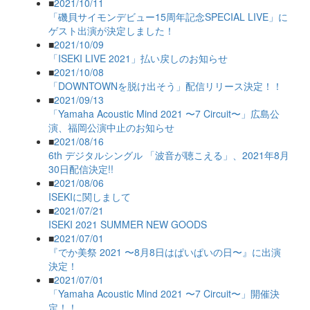
■
2021/10/11
「磯貝サイモンデビュー15周年記念SPECIAL LIVE」に
ゲスト出演が決定しました！
■
2021/10/09
「ISEKI LIVE 2021」払い戻しのお知らせ
■
2021/10/08
「DOWNTOWNを脱け出そう」配信リリース決定！！
■
2021/09/13
「Yamaha Acoustic Mind 2021 〜7 Circuit〜」広島公
演、福岡公演中止のお知らせ
■
2021/08/16
6th デジタルシングル 「波音が聴こえる」、2021年8月
30日配信決定!!
■
2021/08/06
ISEKIに関しまして
■
2021/07/21
ISEKI 2021 SUMMER NEW GOODS
■
2021/07/01
『でか美祭 2021 〜8月8日はぱいぱいの日〜』に出演
決定！
■
2021/07/01
「Yamaha Acoustic Mind 2021 〜7 Circuit〜」開催決
定！！