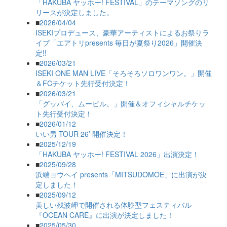
「HAKUBA ヤッホー! FESTIVAL」のテーマソングのリ
リースが決定しました。
■
2026/04/04
ISEKIプロデュース、豪華アーティストによるお祭りラ
イブ「エアトリpresents 毎日が夏祭り2026」開催決
定!!
■
2026/03/21
ISEKI ONE MAN LIVE「そろそろソロワンワン。」開催
＆FCチケット先行受付決定！
■
2026/03/21
「グッバイ、ムービル。」開催＆オフィシャルチケッ
ト先行受付決定！
■
2026/01/12
いい男 TOUR 26’ 開催決定！
■
2025/12/19
「HAKUBA ヤッホー! FESTIVAL 2026」出演決定！
■
2025/09/28
浜端ヨウヘイ presents「MITSUDOMOE」に出演が決
定しました！
■
2025/09/12
美しい残波岬で開催される体験型フェスティバル
『OCEAN CARE』に出演が決定しました！
■
2025/05/30