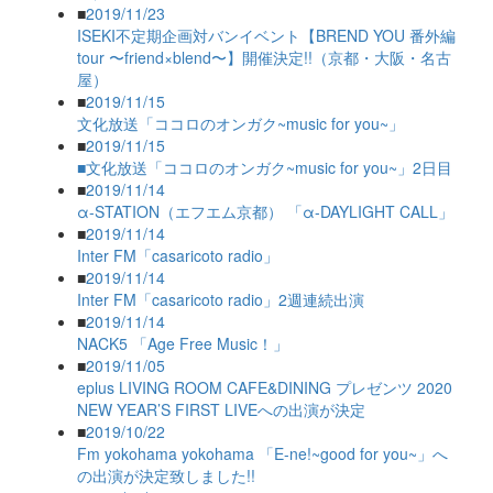
■
2019/11/23
ISEKI不定期企画対バンイベント【BREND YOU 番外編
tour 〜friend×blend〜】開催決定!!（京都・大阪・名古
屋）
■
2019/11/15
文化放送「ココロのオンガク~music for you~」
■
2019/11/15
■文化放送「ココロのオンガク~music for you~」2日目
■
2019/11/14
α-STATION（エフエム京都） 「α-DAYLIGHT CALL」
■
2019/11/14
Inter FM「casaricoto radio」
■
2019/11/14
Inter FM「casaricoto radio」2週連続出演
■
2019/11/14
NACK5 「Age Free Music！」
■
2019/11/05
eplus LIVING ROOM CAFE&DINING プレゼンツ 2020
NEW YEAR’S FIRST LIVEへの出演が決定
■
2019/10/22
Fm yokohama yokohama 「E-ne!~good for you~」へ
の出演が決定致しました!!