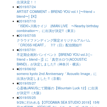
出演決定！！
■
2019/07/24
ARTIST COMMENT – BREND YOU vol.1 [〜friend ×
blend〜]【K】
■
2019/07/10
「ISEKI×川島ケイジ 2MAN LIVE 〜Nearby birthday
combination〜」に出演が決定!!（東京）
■
2019/07/05
クラウドファンディング限定オリジナルアルバム
「CROSS HEART」 7/7（日）配信開始!!!
■
2019/07/01
不定期企画対バンイベント【BREND YOU vol.3 [～
friend × blend～]】に「真空ホロウ(ACOUSTIC
BAND)」が決定しました!!（神奈川・横浜）
■
2019/06/02
someno kyoto 2nd Anniversary「Acoustic Image」に
出演が決定しました !!（京都）
■
2019/05/27
心斎橋JANUSにて開催の【Mountain Luck 12】に出演
が決定!!!（大阪）
■
2019/05/25
9/29に行われる【OTODAMA SEA STUDIO 2019】15年