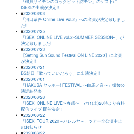
「磯貝サイモンのコックピット訪モン」のゲストに
ISEKIの出演が決定!!
■
2020/08/03
「河口恭吾 Online Live Vol.2」への出演が決定致しまし
た!!
■
2020/07/25
「ISEKI ONLINE LIVE vol.2~SUMMER SESSION~」が
決定致しました!!
■
2020/07/23
【Setting Sun Sound Festival ON LINE 2020】に出演
が決定!!
■
2020/07/21
BS朝日「歌っていいだろう」に出演決定!!
■
2020/07/01
「HAKUBA ヤッホー! FESTIVAL 〜白馬ノ音〜」振替公
演詳細発表！
■
2020/06/28
「ISEKI ONLINE LIVE〜春眠〜」7/11(土)20時より有料
配信ライブ 開催決定！
■
2020/06/22
「ISEKI TOUR 2020～ハレルヤ～」ツアー全公演中止
のお知らせ
■
2020/06/22