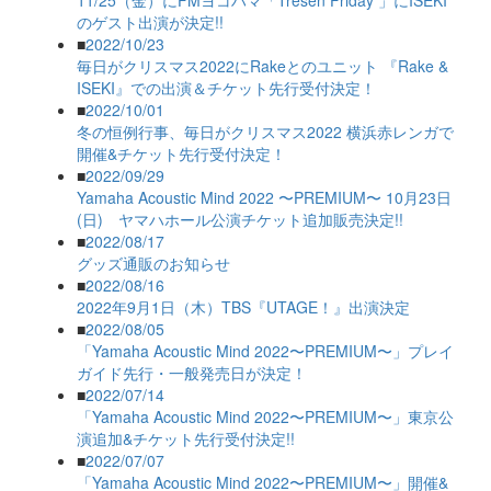
11/25（金）にFMヨコハマ「Tresen Friday 」にISEKI
のゲスト出演が決定!!
■
2022/10/23
毎日がクリスマス2022にRakeとのユニット 『Rake &
ISEKI』での出演＆チケット先行受付決定！
■
2022/10/01
冬の恒例行事、毎日がクリスマス2022 横浜赤レンガで
開催&チケット先行受付決定！
■
2022/09/29
Yamaha Acoustic Mind 2022 〜PREMIUM〜 10月23日
(日) ヤマハホール公演チケット追加販売決定!!
■
2022/08/17
グッズ通販のお知らせ
■
2022/08/16
2022年9月1日（木）TBS『UTAGE！』出演決定
■
2022/08/05
「Yamaha Acoustic Mind 2022〜PREMIUM〜」プレイ
ガイド先行・一般発売日が決定！
■
2022/07/14
「Yamaha Acoustic Mind 2022〜PREMIUM〜」東京公
演追加&チケット先行受付決定!!
■
2022/07/07
「Yamaha Acoustic Mind 2022〜PREMIUM〜」開催&