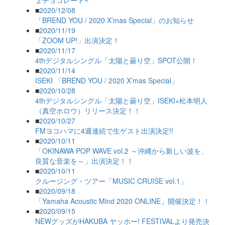
ょチョコレート~
■
2020/12/08
「BREND YOU / 2020 X’mas Special」のお知らせ
■
2020/11/19
「ZOOM UP!」出演決定！
■
2020/11/17
4thデジタルシングル「太陽と曇り空」SPOT公開！
■
2020/11/14
ISEKI 「BREND YOU / 2020 X’mas Special」
■
2020/10/28
4thデジタルシングル「太陽と曇り空」ISEKI×松本明人
（真空ホロウ）リリース決定！！
■
2020/10/27
FMヨコハマに4週連続で生ゲスト出演決定!!
■
2020/10/11
「OKINAWA POP WAVE vol.2 ～沖縄から新しい波を、
良質な音楽を～」出演決定！！
■
2020/10/11
クルージング・ツアー「MUSIC CRUISE vol.1」
■
2020/09/18
「Yamaha Acoustic Mind 2020 ONLINE」開催決定！！
■
2020/09/15
NEWグッズがHAKUBA ヤッホー! FESTIVALより発売決