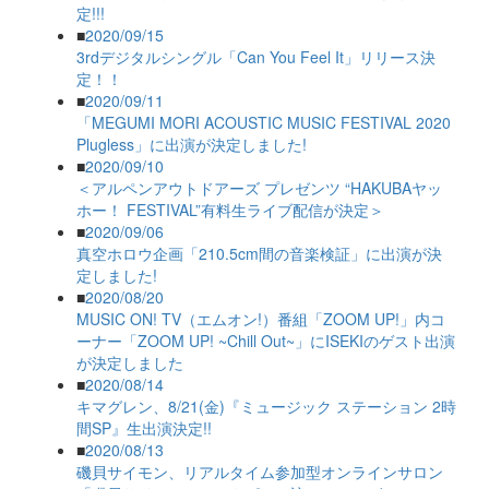
定!!!
■
2020/09/15
3rdデジタルシングル「Can You Feel It」リリース決
定！！
■
2020/09/11
「MEGUMI MORI ACOUSTIC MUSIC FESTIVAL 2020
Plugless」に出演が決定しました!
■
2020/09/10
＜アルペンアウトドアーズ プレゼンツ “HAKUBAヤッ
ホー！ FESTIVAL”有料生ライブ配信が決定＞
■
2020/09/06
真空ホロウ企画「210.5cm間の音楽検証」に出演が決
定しました!
■
2020/08/20
MUSIC ON! TV（エムオン!）番組「ZOOM UP!」内コ
ーナー「ZOOM UP! ~Chill Out~」にISEKIのゲスト出演
が決定しました
■
2020/08/14
キマグレン、8/21(金)『ミュージック ステーション 2時
間SP』生出演決定!!
■
2020/08/13
磯貝サイモン、リアルタイム参加型オンラインサロン