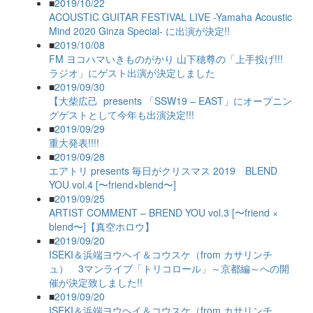
■
2019/10/22
ACOUSTIC GUITAR FESTIVAL LIVE -Yamaha Acoustic
Mind 2020 Ginza Special- に出演が決定!!
■
2019/10/08
FM ヨコハマいきものがかり 山下穂尊の「上手投げ!!!
ラジオ」にゲスト出演が決定しました
■
2019/09/30
【大柴広己 presents 「SSW19 – EAST」にオープニン
グゲストとして今年も出演決定!!!
■
2019/09/29
重大発表!!!!
■
2019/09/28
エアトリ presents 毎日がクリスマス 2019 BLEND
YOU vol.4 [〜friend×blend〜]
■
2019/09/25
ARTIST COMMENT – BREND YOU vol.3 [〜friend ×
blend〜]【真空ホロウ】
■
2019/09/20
ISEKI＆浜端ヨウヘイ＆コウスケ（from カサリンチ
ュ） 3マンライブ「トリコロール」～京都編～への開
催が決定致しました!!
■
2019/09/20
ISEKI＆浜端ヨウヘイ＆コウスケ（from カサリンチ