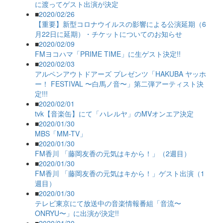
に渡ってゲスト出演が決定
■
2020/02/26
【重要】新型コロナウイルスの影響による公演延期（6
月22日に延期）・チケットについてのお知らせ
■
2020/02/09
FMヨコハマ「PRIME TIME」に生ゲスト決定!!
■
2020/02/03
アルペンアウトドアーズ プレゼンツ「HAKUBA ヤッホ
ー！ FESTIVAL 〜白馬ノ音〜」第二弾アーティスト決
定!!!
■
2020/02/01
tvk【音楽缶】にて「ハレルヤ」のMVオンエア決定
■
2020/01/30
MBS「MM-TV」
■
2020/01/30
FM香川 「藤岡友香の元気はキから！」（2週目）
■
2020/01/30
FM香川 「藤岡友香の元気はキから！」ゲスト出演（1
週目）
■
2020/01/30
テレビ東京にて放送中の音楽情報番組「音流〜
ONRYU〜」に出演が決定!!