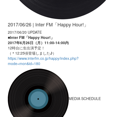
2017/06/26 | Inter FM「Happy Hour!」
2017/06/20 UPDATE
■Inter FM「Happy Hour!」
2017年6月26日（月）11:00-14:00内
12時台に生出演予定！
（＊12:25頃登場しました♪）
https://www.interfm.co.jp/happy/index.php?
mode=mon&id=180
MEDIA SCHEDULE